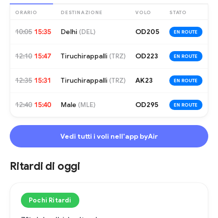
ORARIO
DESTINAZIONE
VOLO
STATO
10:05
15:35
Delhi
OD205
(
DEL
)
EN ROUTE
12:10
15:47
Tiruchirappalli
OD223
(
TRZ
)
EN ROUTE
12:35
15:31
Tiruchirappalli
AK23
(
TRZ
)
EN ROUTE
12:40
15:40
Male
OD295
(
MLE
)
EN ROUTE
Vedi tutti i voli nell'app byAir
Ritardi di oggi
Pochi Ritardi