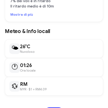
7% dei voli è in ritardo
Il ritardo medio è di 10m
Mostra di più
Meteo & info locali
26°C
🌤
Nuvoloso
01:26
🕐
Ora locale
RM
💱
MYR
· $1 = RM4.09