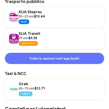
Trasporto pubblico
KLIA Ekspres
$13.44
30–33 min
FAST
KLIA Transit
$9.38
39 min
LOW-COST
Tutte le opzioni nell'app byAir
Taxi & NCC
Grab
$12.71
45–75 min
DIRECT