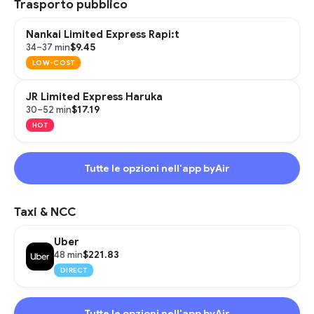
Trasporto pubblico
Nankai Limited Express Rapi:t
$9.45
34–37 min
LOW-COST
JR Limited Express Haruka
$17.19
30–52 min
HOT
Tutte le opzioni nell'app byAir
Taxi & NCC
Uber
$221.83
48 min
DIRECT
Tutte le opzioni nell'app byAir