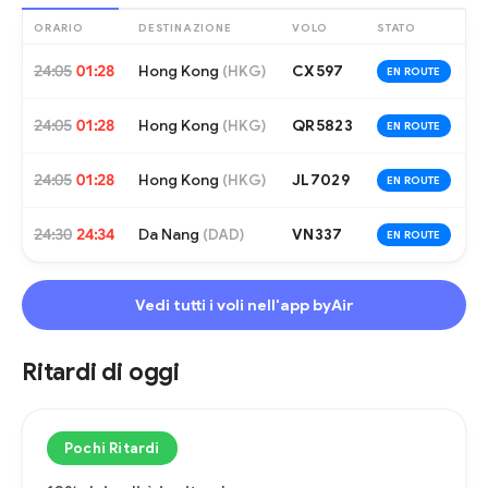
ORARIO
DESTINAZIONE
VOLO
STATO
24:05
01:28
Hong Kong
CX597
(
HKG
)
EN ROUTE
24:05
01:28
Hong Kong
QR5823
(
HKG
)
EN ROUTE
24:05
01:28
Hong Kong
JL7029
(
HKG
)
EN ROUTE
24:30
24:34
Da Nang
VN337
(
DAD
)
EN ROUTE
Vedi tutti i voli nell'app byAir
Ritardi di oggi
Pochi Ritardi