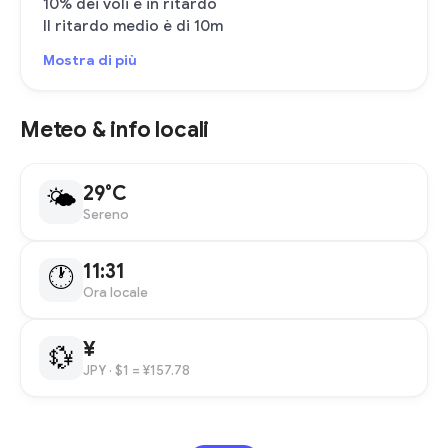
10% dei voli è in ritardo
Il ritardo medio è di 10m
Mostra di più
Meteo & info locali
29°C
🌤
Sereno
11:31
🕐
Ora locale
¥
💱
JPY
· $1 = ¥157.78