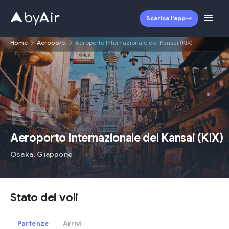
Scarica l'app
Home
Aeroporti
Aeroporto Internazionale del Kansai (KIX)
KIX
Aeroporto Internazionale del Kansai
(
KIX
)
Osaka
,
Giappone
Stato dei voli
Partenze
Arrivi