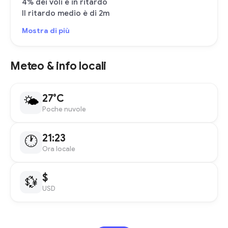
4% dei voli è in ritardo
Il ritardo medio è di 2m
Mostra di più
Meteo & info locali
27°C
🌤
Poche nuvole
21:23
🕐
Ora locale
$
💱
USD