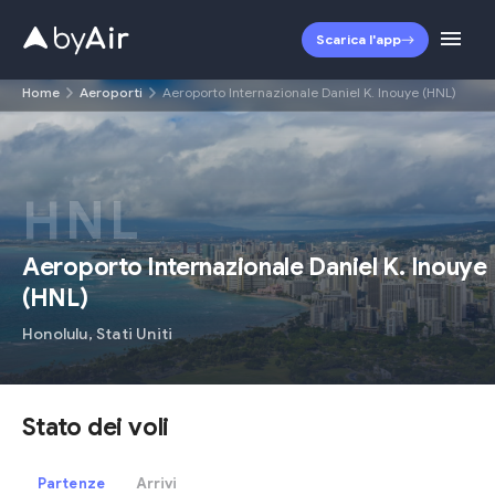
Scarica l'app
Home
Aeroporti
Aeroporto Internazionale Daniel K. Inouye (HNL)
HNL
Aeroporto Internazionale Daniel K. Inouye
(
HNL
)
Honolulu
,
Stati Uniti
Stato dei voli
Partenze
Arrivi