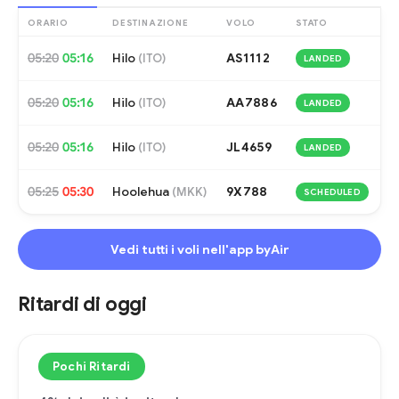
ORARIO
DESTINAZIONE
VOLO
STATO
05:20
05:16
Hilo
AS1112
(
ITO
)
LANDED
05:20
05:16
Hilo
AA7886
(
ITO
)
LANDED
05:20
05:16
Hilo
JL4659
(
ITO
)
LANDED
05:25
05:30
Hoolehua
9X788
(
MKK
)
SCHEDULED
Vedi tutti i voli nell'app byAir
Ritardi di oggi
Pochi Ritardi