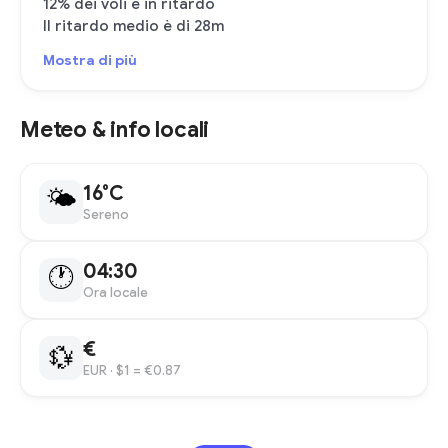
12% dei voli è in ritardo
Il ritardo medio è di 28m
Mostra di più
Meteo & info locali
16°C
🌤
Sereno
04:30
🕐
Ora locale
€
💱
EUR
· $1 = €0.87