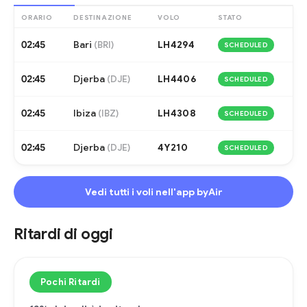
ORARIO
DESTINAZIONE
VOLO
STATO
02:45
Bari
LH4294
(
BRI
)
SCHEDULED
02:45
Djerba
LH4406
(
DJE
)
SCHEDULED
02:45
Ibiza
LH4308
(
IBZ
)
SCHEDULED
02:45
Djerba
4Y210
(
DJE
)
SCHEDULED
Vedi tutti i voli nell'app byAir
Ritardi di oggi
Pochi Ritardi