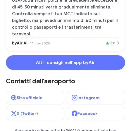
USA/Sudafrica), poiché la precedente eccezione
di 45-50 minuti verrà gradualmente eliminata.
Controlla sempre il tuo MCT indicato sul
biglietto, ma prevedi un minimo di 60 minuti per il
controllo passaporti e i trasferimenti tra
terminal.
byAir AI
▲
1
▼
0
11 nov 2025
Altri consigli nell'app byAir
Contatti dell'aeroporto
Sito ufficiale
Instagram
X (Twitter)
Facebook
Aeroporto di Francoforte (FRA) è un importante hub