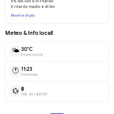
6% dei voli è in ritardo
Il ritardo medio è di 5m
Mostra di più
Meteo & info locali
30°C
🌤
Poche nuvole
11:23
🕐
Ora locale
฿
💱
THB
· $1 = ฿33.09