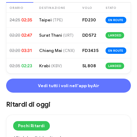
ORARIO
DESTINAZIONE
VOLO
STATO
24:25
02:35
Taipei
FD230
(
TPE
)
EN ROUTE
02:20
02:47
Surat Thani
DD572
(
URT
)
LANDED
02:20
03:31
Chiang Mai
FD3435
(
CNX
)
EN ROUTE
02:35
02:23
Krabi
SL808
(
KBV
)
LANDED
Vedi tutti i voli nell'app byAir
Ritardi di oggi
Pochi Ritardi