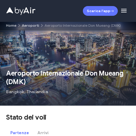
Scarica l'app
Home
Aeroporti
Aeroporto Internazionale Don Mueang (DMK)
DMK
Aeroporto Internazionale Don Mueang
(
DMK
)
Bangkok
,
Thailandia
Stato dei voli
Partenze
Arrivi