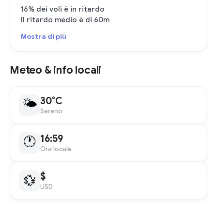
16% dei voli è in ritardo
Il ritardo medio è di 60m
Mostra di più
Meteo & info locali
30°C
🌤
Sereno
16:59
🕐
Ora locale
$
💱
USD