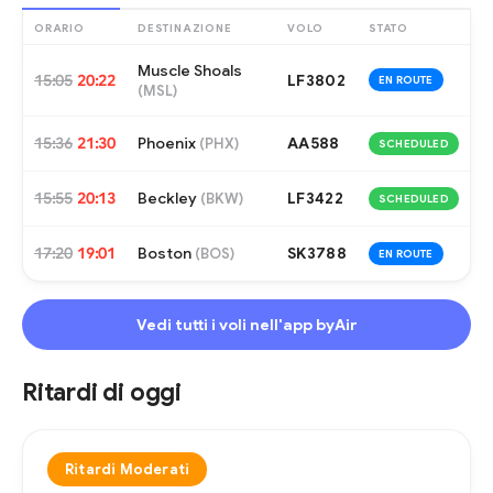
ORARIO
DESTINAZIONE
VOLO
STATO
Muscle Shoals
15:05
20:22
LF3802
EN ROUTE
(
MSL
)
15:36
21:30
Phoenix
AA588
(
PHX
)
SCHEDULED
15:55
20:13
Beckley
LF3422
(
BKW
)
SCHEDULED
17:20
19:01
Boston
SK3788
(
BOS
)
EN ROUTE
Vedi tutti i voli nell'app byAir
Ritardi di oggi
Ritardi Moderati