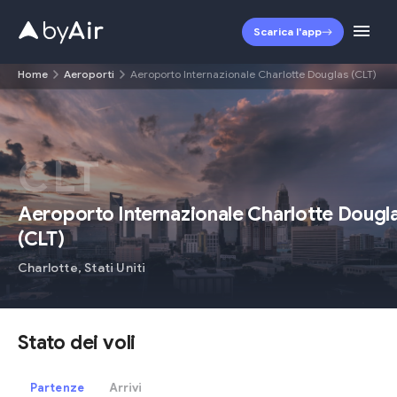
Scarica l'app
Home
Aeroporti
Aeroporto Internazionale Charlotte Douglas (CLT)
CLT
Aeroporto Internazionale Charlotte Dougl
(
CLT
)
Charlotte
,
Stati Uniti
Stato dei voli
Partenze
Arrivi