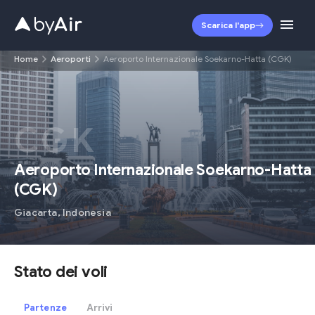
Scarica l'app
Home
Aeroporti
Aeroporto Internazionale Soekarno-Hatta (CGK)
CGK
Aeroporto Internazionale Soekarno-Hatta
(
CGK
)
Giacarta
,
Indonesia
Stato dei voli
Partenze
Arrivi