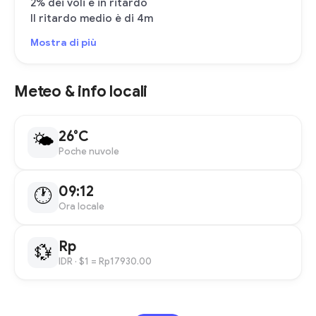
2% dei voli è in ritardo
Il ritardo medio è di 4m
Mostra di più
Meteo & info locali
26°C
🌤
Poche nuvole
09:12
🕐
Ora locale
Rp
💱
IDR
· $1 = Rp17930.00