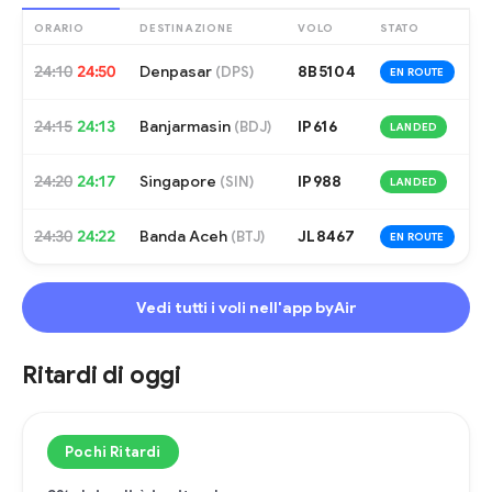
ORARIO
DESTINAZIONE
VOLO
STATO
24:10
24:50
Denpasar
8B5104
(
DPS
)
EN ROUTE
24:15
24:13
Banjarmasin
IP616
(
BDJ
)
LANDED
24:20
24:17
Singapore
IP988
(
SIN
)
LANDED
24:30
24:22
Banda Aceh
JL8467
(
BTJ
)
EN ROUTE
Vedi tutti i voli nell'app byAir
Ritardi di oggi
Pochi Ritardi