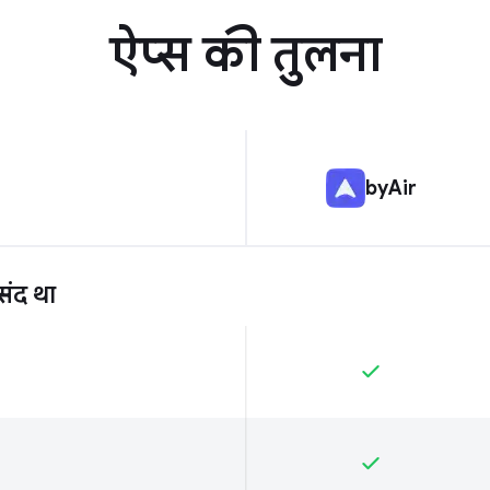
ऐप्स की तुलना
byAir
ंद था