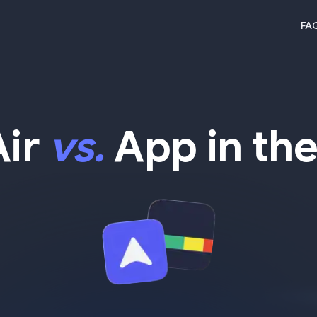
FA
Air
vs.
App in the