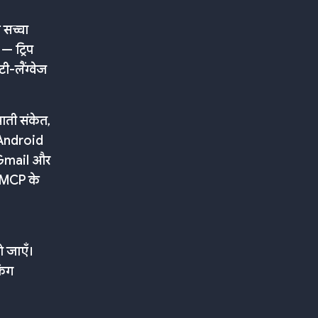
 सच्चा
 — ट्रिप
ी-लैंग्वेज
आती संकेत,
, Android
 Gmail और
र MCP के
।
ो जाएँ।
िंग