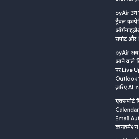
byAir उन य
ट्रैवल कम्प
ऑर्गनाइज़ेश
सपोर्ट और 
byAir अब औ
आने वाले व
पर Live U
Outlook इ
ज़रिए AI I
एक्सपोर्ट 
Calendar S
Email Aut
कन्फ़र्मेशन