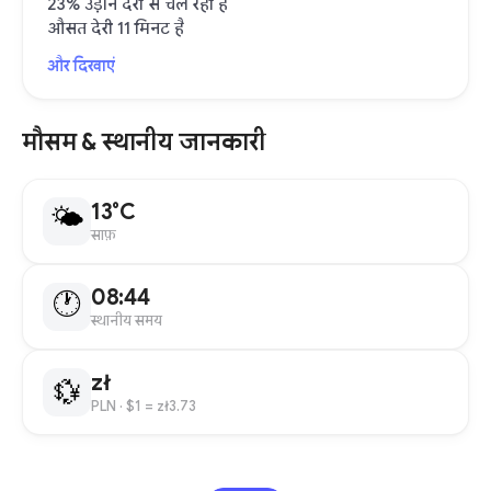
23% उड़ानें देरी से चल रही हैं
औसत देरी 11 मिनट है
और दिखाएं
मौसम & स्थानीय जानकारी
13°C
🌤
साफ़
08:44
🕐
स्थानीय समय
zł
💱
PLN
· $1 = zł3.73