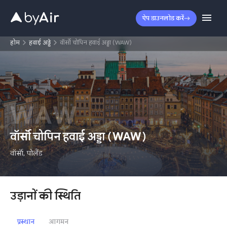
ऐप डाउनलोड करें
होम
हवाई अड्डे
वॉर्सॉ चोपिन हवाई अड्डा (WAW)
WAW
वॉर्सॉ चोपिन हवाई अड्डा
(
WAW
)
वॉर्सॉ
,
पोलैंड
उड़ानों की स्थिति
प्रस्थान
आगमन