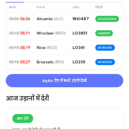
समय
गंतव्य
उड़ान
स्थिति
05:05
06:36
Alicante
W61487
(
ALC
)
SCHEDULED
05:10
05:11
Wroclaw
LO3851
(
WRO
)
LANDED
05:15
05:19
Nice
LO341
(
NCE
)
EN ROUTE
05:15
05:27
Brussels
LO235
(
BRU
)
EN ROUTE
byAir ऐप में सभी उड़ानें देखें
आज उड़ानों में देरी
कम देरी