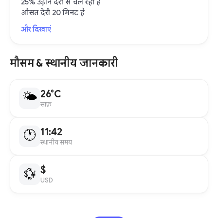
25% उड़ानें देरी से चल रही हैं
औसत देरी 20 मिनट है
और दिखाएं
मौसम & स्थानीय जानकारी
26°C
🌤
साफ़
11:42
🕐
स्थानीय समय
$
💱
USD