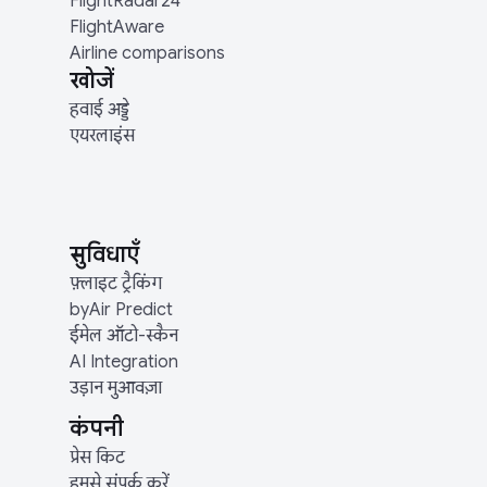
FlightRadar24
FlightAware
Airline comparisons
खोजें
हवाई अड्डे
एयरलाइंस
सुविधाएँ
फ़्लाइट ट्रैकिंग
byAir Predict
ईमेल ऑटो-स्कैन
AI Integration
उड़ान मुआवज़ा
कंपनी
प्रेस किट
हमसे संपर्क करें