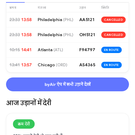
समय
गंतव्य
उड़ान
स्थिति
23:33
13:58
Philadelphia
AA5121
(
PHL
)
CANCELLED
23:33
13:58
Philadelphia
OH5121
(
PHL
)
CANCELLED
10:15
14:41
Atlanta
F94797
(
ATL
)
EN ROUTE
13:41
13:57
Chicago
AS4365
(
ORD
)
EN ROUTE
byAir ऐप में सभी उड़ानें देखें
आज उड़ानों में देरी
कम देरी