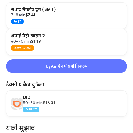
शंघाई मैगलेव ट्रेन (SMT)
$7.41
7–8 min
FAST
शंघाई मेट्रो लाइन 2
$1.19
60–70 min
LOW-COST
byAir ऐप में सभी विकल्प
टैक्सी & कैब बुकिंग
DiDi
$16.31
50–70 min
DIRECT
यात्री सुझाव