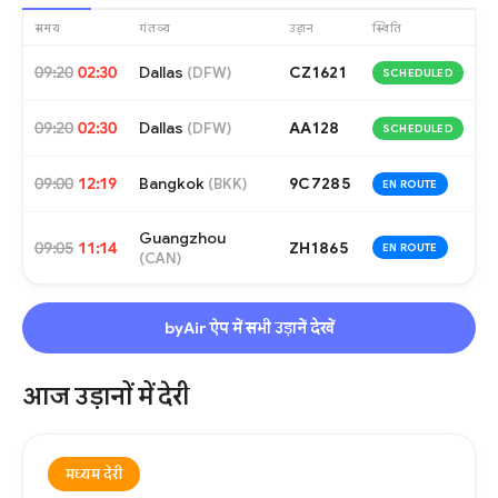
समय
गंतव्य
उड़ान
स्थिति
09:20
02:30
Dallas
CZ1621
(
DFW
)
SCHEDULED
09:20
02:30
Dallas
AA128
(
DFW
)
SCHEDULED
09:00
12:19
Bangkok
9C7285
(
BKK
)
EN ROUTE
Guangzhou
09:05
11:14
ZH1865
EN ROUTE
(
CAN
)
byAir ऐप में सभी उड़ानें देखें
आज उड़ानों में देरी
मध्यम देरी