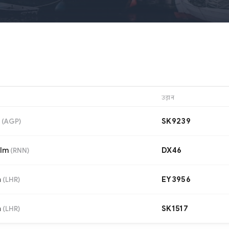
उड़ान
SK9239
(
AGP
)
lm
DX46
(
RNN
)
n
EY3956
(
LHR
)
n
SK1517
(
LHR
)