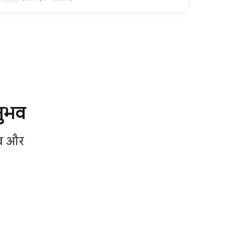
नुभव
ाव और