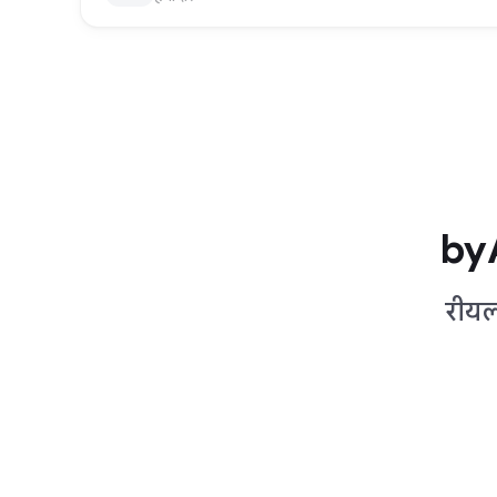
byA
रीयल