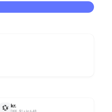
kr.
💱
DKK
· $1 = kr.6.48