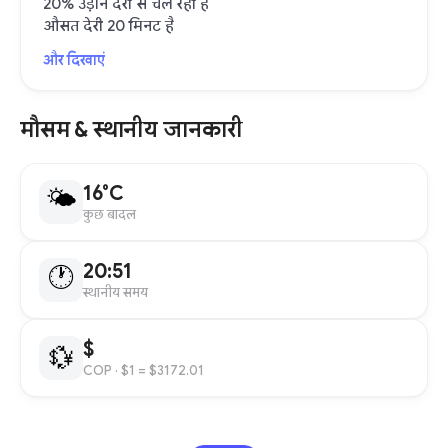
20% उड़ानें देरी से चल रही हैं
औसत देरी 20 मिनट है
और दिखाएं
मौसम & स्थानीय जानकारी
16°C
🌤
कुछ बादल
20:51
🕐
स्थानीय समय
$
💱
COP
· $1 = $3172.01