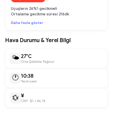
Uçuşların 26%'i gecikmeli
Ortalama gecikme süresi 216dk
Daha fazla göster
Hava Durumu & Yerel Bilgi
27°C
🌤
Orta Şiddette Yağmur
10:38
🕐
Yerel saat
¥
💱
CNY
· $1 = ¥6.74