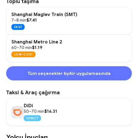
Toplu taşıma
Shanghai Maglev Train (SMT)
$7.41
7–8 min
FAST
Shanghai Metro Line 2
$1.19
60–70 min
LOW-COST
Tüm seçenekler byAir uygulamasında
Taksi & Araç çağırma
DiDi
$16.31
50–70 min
DIRECT
Yolcu İpuçları