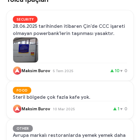
SECURITY
28.06.2025 tarihinden itibaren Çin'de CCC işareti
olmayan powerbank'lerin taşınması yasaktır.
Maksim Burov
▲
10
▼
0
5 Tem 2025
FOOD
Steril bölgede çok fazla kafe yok.
Maksim Burov
▲
1
▼
0
10 Mar 2025
OTHER
Avrupa markalı restoranlarda yemek yemek daha