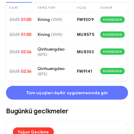
SAAT
VARIŞ YERI
UÇUŞ
DURUM
22:25
01:00
Xining
FM9209
(
XNN
)
SCHEDULED
22:25
01:00
Xining
MU8575
(
XNN
)
SCHEDULED
Qinhuangdao
22:25
02:36
MU8353
SCHEDULED
(
BPE
)
Qinhuangdao
22:25
02:36
FM9141
SCHEDULED
(
BPE
)
Tüm uçuşları byAir uygulamasında gör
Bugünkü gecikmeler
Yoğun Gecikme