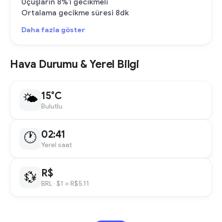
Uçuşların 8%'i gecikmeli
Ortalama gecikme süresi 8dk
Daha fazla göster
Hava Durumu & Yerel Bilgi
15°C
🌤
Bulutlu
02:41
🕐
Yerel saat
R$
💱
BRL
· $1 = R$5.11