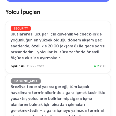
Yolcu İpuçları
SECURITY
Uluslararası uçuşlar için güvenlik ve check-in'de
yoğunluğun en yüksek olduğu dönem akşam geç
saatlerde, özellikle 20:00 (akşam 8) ile gece yarısı
arasındadır – yolcular bu süre zarfında önemli
ölçüde ek süre ayırmalıdır.
byAir AI
▲
2
▼
0
11 Kas 2025
SMOKING_AREA
Brezilya federal yasası gereği, tüm kapalı
havalimanı terminallerinde sigara içmek kesinlikle
yasaktır; yolcuların belirlenmiş sigara içme
alanlarını bulmak için binadan çıkmaları
gerekmektedir – sigara içmeye yalnızca terminal