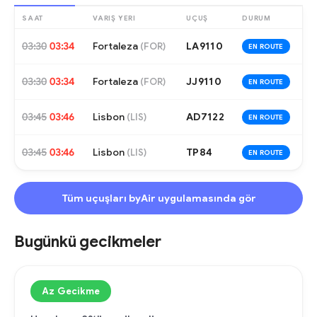
SAAT
VARIŞ YERI
UÇUŞ
DURUM
03:30
03:34
Fortaleza
LA9110
(
FOR
)
EN ROUTE
03:30
03:34
Fortaleza
JJ9110
(
FOR
)
EN ROUTE
03:45
03:46
Lisbon
AD7122
(
LIS
)
EN ROUTE
03:45
03:46
Lisbon
TP84
(
LIS
)
EN ROUTE
Tüm uçuşları byAir uygulamasında gör
Bugünkü gecikmeler
Az Gecikme