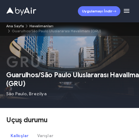
Uygulamayı İndir
Ana Sayfa
Havalimanları
Guarulhos/São Paulo Uluslararası Havalimanı (GRU)
GRU
Guarulhos/São Paulo Uluslararası Havalima
(
GRU
)
São Paulo
,
Brezilya
Uçuş durumu
Kalkışlar
Varışlar