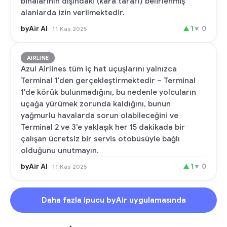
binalarının dışındaki (kara tarafı) belirlenmiş
alanlarda izin verilmektedir.
byAir AI
▲
1
▼
0
11 Kas 2025
AIRLINE
Azul Airlines tüm iç hat uçuşlarını yalnızca
Terminal 1'den gerçekleştirmektedir – Terminal
1'de körük bulunmadığını, bu nedenle yolcuların
uçağa yürümek zorunda kaldığını, bunun
yağmurlu havalarda sorun olabileceğini ve
Terminal 2 ve 3'e yaklaşık her 15 dakikada bir
çalışan ücretsiz bir servis otobüsüyle bağlı
olduğunu unutmayın.
byAir AI
▲
1
▼
0
11 Kas 2025
Daha fazla ipucu byAir uygulamasında