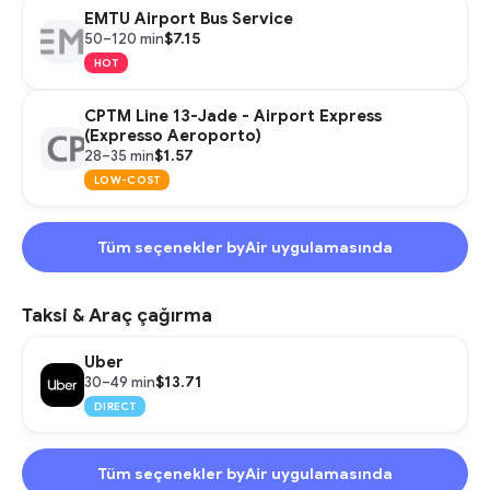
EMTU Airport Bus Service
$7.15
50–120 min
HOT
CPTM Line 13-Jade - Airport Express
(Expresso Aeroporto)
$1.57
28–35 min
LOW-COST
Tüm seçenekler byAir uygulamasında
Taksi & Araç çağırma
Uber
$13.71
30–49 min
DIRECT
Tüm seçenekler byAir uygulamasında