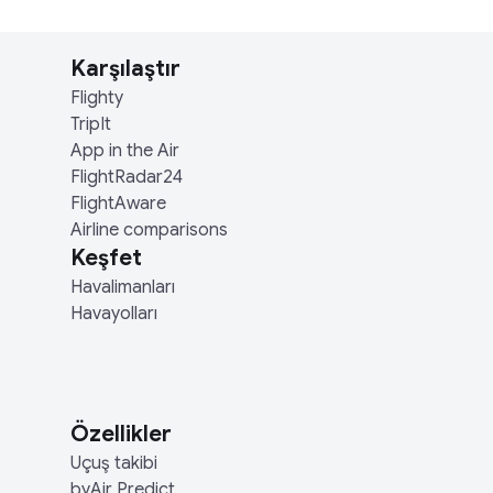
Karşılaştır
Flighty
TripIt
App in the Air
FlightRadar24
FlightAware
Airline comparisons
Keşfet
Havalimanları
Havayolları
Özellikler
Uçuş takibi
byAir Predict