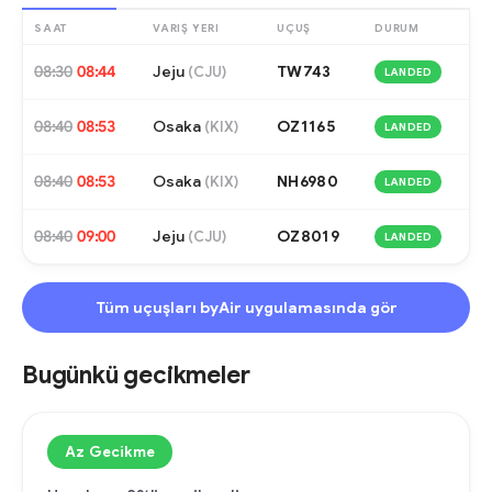
SAAT
VARIŞ YERI
UÇUŞ
DURUM
08:30
08:44
Jeju
TW743
(
CJU
)
LANDED
08:40
08:53
Osaka
OZ1165
(
KIX
)
LANDED
08:40
08:53
Osaka
NH6980
(
KIX
)
LANDED
08:40
09:00
Jeju
OZ8019
(
CJU
)
LANDED
Tüm uçuşları byAir uygulamasında gör
Bugünkü gecikmeler
Az Gecikme