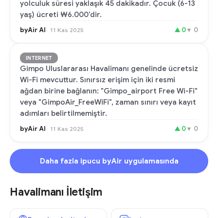
yolculuk süresi yaklaşık 45 dakikadır. Çocuk (6-13
yaş) ücreti ₩6.000'dir.
byAir AI
▲
0
▼
0
11 Kas 2025
INTERNET
Gimpo Uluslararası Havalimanı genelinde ücretsiz
Wi-Fi mevcuttur. Sınırsız erişim için iki resmi
ağdan birine bağlanın: "Gimpo_airport Free Wi-Fi"
veya "GimpoAir_FreeWiFi", zaman sınırı veya kayıt
adımları belirtilmemiştir.
byAir AI
▲
0
▼
0
11 Kas 2025
Daha fazla ipucu byAir uygulamasında
Havalimanı İletişim