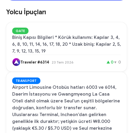
Yolcu İpuçları
GATE
Biniş Kapısı Bilgileri * Körük kullanımı: Kapılar 3, 4,
6, 8, 10, 11, 14, 16, 17, 18, 20 * Uzak biniş: Kapılar 2, 5,
7, 9, 12, 13, 15, 19
Traveler #6314
▲
0
▼
0
23 Tem 2026
TRANSPORT
Airport Limousine Otobüs hatları 6003 ve 6014,
Daerim İstasyonu ve Gwangmyeong La Casa
Oteli dahil olmak üzere Seul'un çeşitli bölgelerine
doğrudan, konforlu bir transfer sunar.
Uluslararası Terminal, Incheon'dan gelirken
genellikle ilk duraktır; yetişkin ücreti ₩8.000
(yaklaşık €5.30 / $5.70 USD) ve Seul merkezine