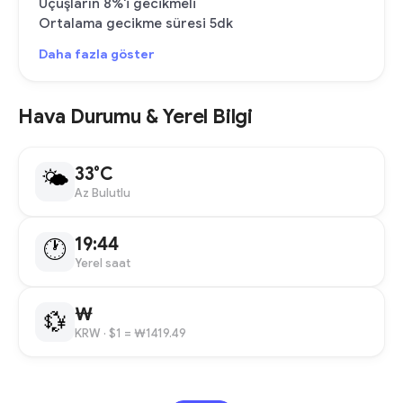
Uçuşların 8%'i gecikmeli
Ortalama gecikme süresi 5dk
Daha fazla göster
Hava Durumu & Yerel Bilgi
33°C
🌤
Az Bulutlu
19:44
🕐
Yerel saat
₩
💱
KRW
· $1 = ₩1419.49