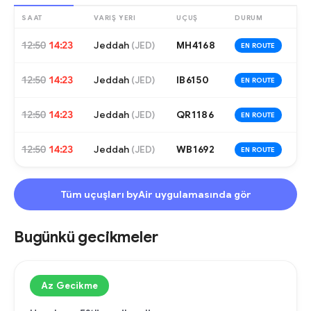
SAAT
VARIŞ YERI
UÇUŞ
DURUM
12:50
14:23
Jeddah
MH4168
(
JED
)
EN ROUTE
12:50
14:23
Jeddah
IB6150
(
JED
)
EN ROUTE
12:50
14:23
Jeddah
QR1186
(
JED
)
EN ROUTE
12:50
14:23
Jeddah
WB1692
(
JED
)
EN ROUTE
Tüm uçuşları byAir uygulamasında gör
Bugünkü gecikmeler
Az Gecikme