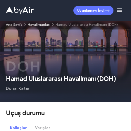
Uygulamayı İndir
Ana Sayfa
Havalimanları
Hamad Uluslararası Havalimanı (DOH)
DOH
Hamad Uluslararası Havalimanı
(
DOH
)
Doha
,
Katar
Uçuş durumu
Kalkışlar
Varışlar