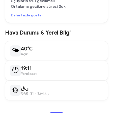
Uçuşların 5%'i gecikmeli
Ortalama gecikme süresi 3dk
Daha fazla göster
Hava Durumu & Yerel Bilgi
40°C
🌤
Açık
19:11
🕐
Yerel saat
ر.ق
💱
QAR
· $1 = ر.ق3.64