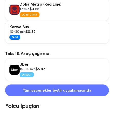
Doha Metro (Red Line)
$0.55
17 min
LOW-COST
Karwa Bus
$0.82
10–30 min
FAST
Taksi & Araç çağırma
Uber
$6.87
15–25 min
DIRECT
Tüm seçenekler byAir uygulamasında
Yolcu İpuçları