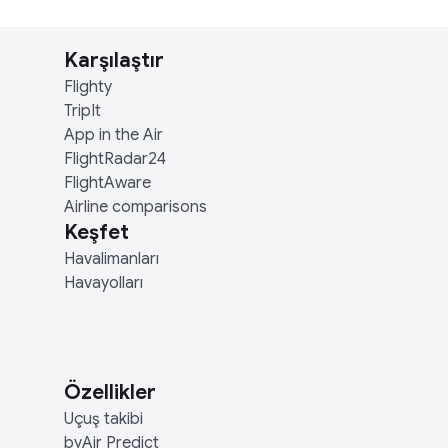
Karşılaştır
Flighty
TripIt
App in the Air
FlightRadar24
FlightAware
Airline comparisons
Keşfet
Havalimanları
Havayolları
Özellikler
Uçuş takibi
byAir Predict