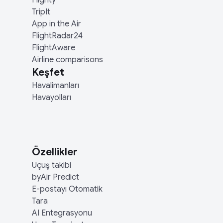
Flighty
TripIt
App in the Air
FlightRadar24
FlightAware
Airline comparisons
Keşfet
Havalimanları
Havayolları
Özellikler
Uçuş takibi
byAir Predict
E-postayı Otomatik
Tara
AI Entegrasyonu