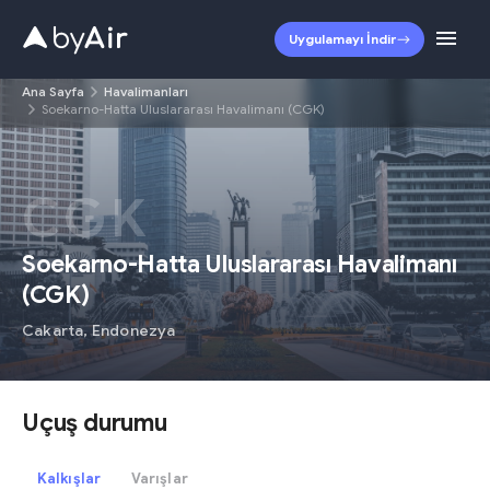
Uygulamayı İndir
Ana Sayfa
Havalimanları
Soekarno-Hatta Uluslararası Havalimanı (CGK)
CGK
Soekarno-Hatta Uluslararası Havalimanı
(
CGK
)
Cakarta
,
Endonezya
Uçuş durumu
Kalkışlar
Varışlar