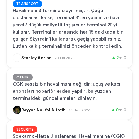
TRANSPORT
Havalimanı 3 terminale ayrılmıştır. Çoğu
uluslararası kalkış Terminal 3'ten yapılır ve bazı
yerel / düşük maliyetli taşıyıcılar terminal 2F'yi
kullanır. Terminaller arasında her 15 dakikada bir
çalışan Skytrain'i kullanarak geçiş yapabilirsiniz.
Lütfen kalkış terminalinizi önceden kontrol edin.
Stanley Adrian
▲
2
▼
0
20 Eki 2025
OTHER
CGK sessiz bir havalimanı değildir; uçuş ve kapı
anonsları hoparlörlerden yapılır, bu yüzden
terminaldeki güncellemeleri dinleyin.
Rayyan Naufal Alfatih
▲
0
▼
0
23 Haz 2026
SECURITY
Soekarno-Hatta Uluslararası Havalimanı'na (CGK)