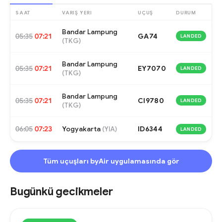
SAAT
VARIŞ YERI
UÇUŞ
DURUM
Bandar Lampung
05:35
07:21
GA74
LANDED
(
TKG
)
Bandar Lampung
05:35
07:21
EY7070
LANDED
(
TKG
)
Bandar Lampung
05:35
07:21
CI9780
LANDED
(
TKG
)
06:05
07:23
Yogyakarta
ID6344
(
YIA
)
LANDED
Tüm uçuşları byAir uygulamasında gör
Bugünkü gecikmeler