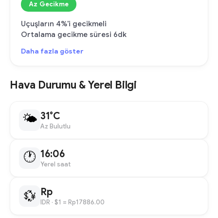
Az Gecikme
Uçuşların 4%'i gecikmeli
Ortalama gecikme süresi 6dk
Daha fazla göster
Hava Durumu & Yerel Bilgi
31°C
🌤
Az Bulutlu
16:06
🕐
Yerel saat
Rp
💱
IDR
· $1 = Rp17886.00