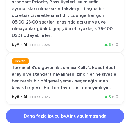
standart Priority Pass üyeleri ise misafir
ayrıcalıkları olmaksızın takvim yılı başına bir
ücretsiz ziyaretle sınırlıdır. Lounge her gün
05:00-23:00 saatleri arasında açıktır ve üye
olmayanlar günlük geçiş ücreti (yaklaşık 75-100
USD) ödeyebilirler.
byAir AI
▲
3
▼
0
11 Kas 2025
FOOD
Terminal B'de güvenlik sonrası Kelly's Roast Beef'i
arayın ve standart havalimanı zincirlerine kıyasla
benzersiz bir bölgesel yemek seçeneği sunan
klasik bir yerel Boston favorisini deneyimleyin.
byAir AI
▲
3
▼
0
11 Kas 2025
Daha fazla ipucu byAir uygulamasında