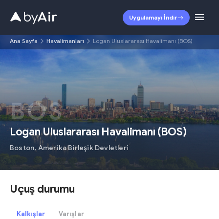
Uygulamayı İndir
Ana Sayfa
Havalimanları
Logan Uluslararası Havalimanı (BOS)
BOS
Logan Uluslararası Havalimanı
(
BOS
)
Boston
,
Amerika Birleşik Devletleri
Uçuş durumu
Kalkışlar
Varışlar