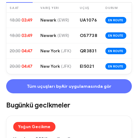
SAAT
VARIŞ YERI
UÇUŞ
DURUM
18:30
03:49
Newark
UA1076
(
EWR
)
EN ROUTE
18:30
03:49
Newark
OS7738
(
EWR
)
EN ROUTE
20:30
04:47
New York
QR3831
(
JFK
)
EN ROUTE
20:30
04:47
New York
EI5021
(
JFK
)
EN ROUTE
Tüm uçuşları byAir uygulamasında gör
Bugünkü gecikmeler
Yoğun Gecikme