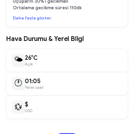
Uçuşların 30%'i gecikmeli
Ortalama gecikme süresi 110dk
Daha fazla göster
Hava Durumu & Yerel Bilgi
26°C
🌤
Açık
01:05
🕐
Yerel saat
$
💱
USD