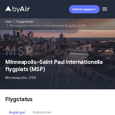
Hämta appen
Hem
Flygplatser
Minneapolis–Saint Paul internationella flygplats (MSP)
MSP
Minneapolis–Saint Paul internationella
flygplats
(
MSP
)
Minneapolis
,
USA
Flygstatus
Avgångar
Ankomster