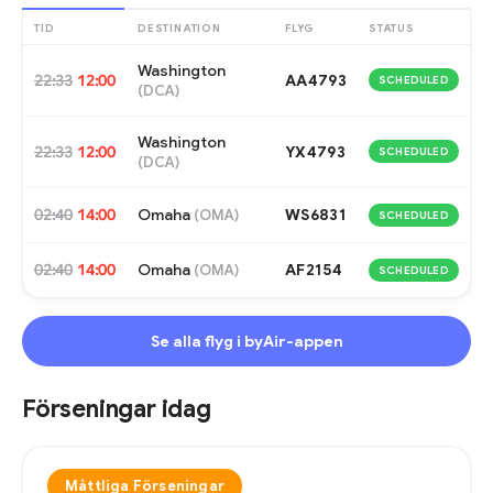
TID
DESTINATION
FLYG
STATUS
Washington
22:33
12:00
AA4793
SCHEDULED
(
DCA
)
Washington
22:33
12:00
YX4793
SCHEDULED
(
DCA
)
02:40
14:00
Omaha
WS6831
(
OMA
)
SCHEDULED
02:40
14:00
Omaha
AF2154
(
OMA
)
SCHEDULED
Se alla flyg i byAir-appen
Förseningar idag
Måttliga Förseningar