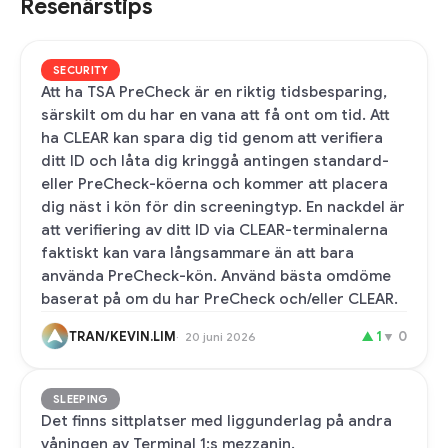
Resenärstips
SECURITY
Att ha TSA PreCheck är en riktig tidsbesparing,
särskilt om du har en vana att få ont om tid. Att
ha CLEAR kan spara dig tid genom att verifiera
ditt ID och låta dig kringgå antingen standard-
eller PreCheck-köerna och kommer att placera
dig näst i kön för din screeningtyp. En nackdel är
att verifiering av ditt ID via CLEAR-terminalerna
faktiskt kan vara långsammare än att bara
använda PreCheck-kön. Använd bästa omdöme
baserat på om du har PreCheck och/eller CLEAR.
TRAN/KEVIN.LIM
▲
1
▼
0
20 juni 2026
SLEEPING
Det finns sittplatser med liggunderlag på andra
våningen av Terminal 1:s mezzanin.