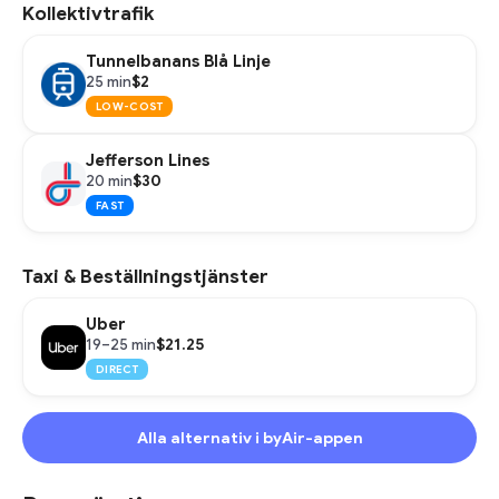
Kollektivtrafik
Tunnelbanans Blå Linje
$2
25 min
LOW-COST
Jefferson Lines
$30
20 min
FAST
Taxi & Beställningstjänster
Uber
$21.25
19–25 min
DIRECT
Alla alternativ i byAir-appen