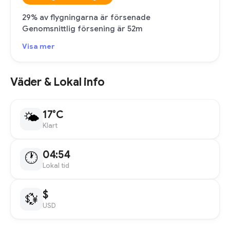
29% av flygningarna är försenade
Genomsnittlig försening är 52m
Visa mer
Väder & Lokal info
17°C
🌤
Klart
04:54
🕐
Lokal tid
$
💱
USD