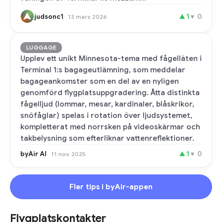
judsonc1
▲
1
▼
0
13 mars 2026
LUGGAGE
Upplev ett unikt Minnesota-tema med fågelläten i
Terminal 1:s bagageutlämning, som meddelar
bagageankomster som en del av en nyligen
genomförd flygplatsuppgradering. Åtta distinkta
fågelljud (lommar, mesar, kardinaler, blåskrikor,
snöfåglar) spelas i rotation över ljudsystemet,
kompletterat med norrsken på videoskärmar och
takbelysning som efterliknar vattenreflektioner.
byAir AI
▲
1
▼
0
11 nov. 2025
Fler tips i byAir-appen
Flygplatskontakter