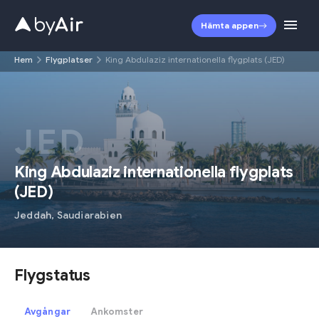
Hämta appen
Hem
Flygplatser
King Abdulaziz internationella flygplats (JED)
JED
King Abdulaziz internationella flygplats
(
JED
)
Jeddah
,
Saudiarabien
Flygstatus
Avgångar
Ankomster