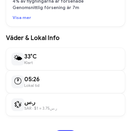
4% av flygningarna är försenade
Genomsnittlig försening är 7m
Visa mer
Väder & Lokal info
33°C
🌤
Klart
05:26
🕐
Lokal tid
ر.س
💱
SAR
· $1 = ر.س3.75