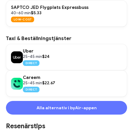
SAPTCO JED Flygplats Expressbuss
$5.33
40–60 min
LOW-COST
Taxi & Beställningstjänster
Uber
$24
25–45 min
DIRECT
Careem
$22.67
25–45 min
DIRECT
Alla alternativ i byAir-appen
Resenärstips