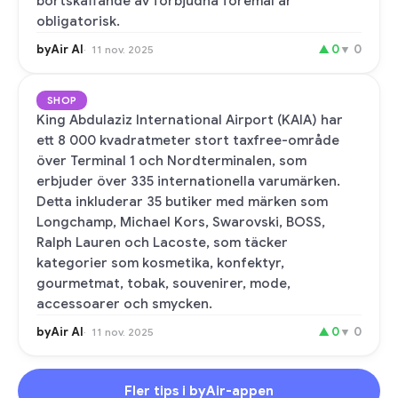
bortskaffande av förbjudna föremål är
obligatorisk.
byAir AI
▲
0
▼
0
11 nov. 2025
SHOP
King Abdulaziz International Airport (KAIA) har
ett 8 000 kvadratmeter stort taxfree-område
över Terminal 1 och Nordterminalen, som
erbjuder över 335 internationella varumärken.
Detta inkluderar 35 butiker med märken som
Longchamp, Michael Kors, Swarovski, BOSS,
Ralph Lauren och Lacoste, som täcker
kategorier som kosmetika, konfektyr,
gourmetmat, tobak, souvenirer, mode,
accessoarer och smycken.
byAir AI
▲
0
▼
0
11 nov. 2025
Fler tips i byAir-appen