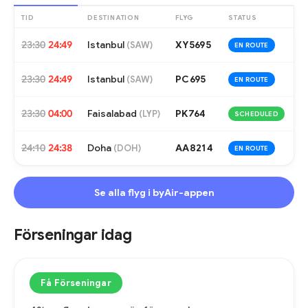
TID
DESTINATION
FLYG
STATUS
23:30
24:49
Istanbul
XY5695
(
SAW
)
EN ROUTE
23:30
24:49
Istanbul
PC695
(
SAW
)
EN ROUTE
23:30
04:00
Faisalabad
PK764
(
LYP
)
SCHEDULED
24:10
24:38
Doha
AA8214
(
DOH
)
EN ROUTE
Se alla flyg i byAir-appen
Förseningar idag
Få Förseningar