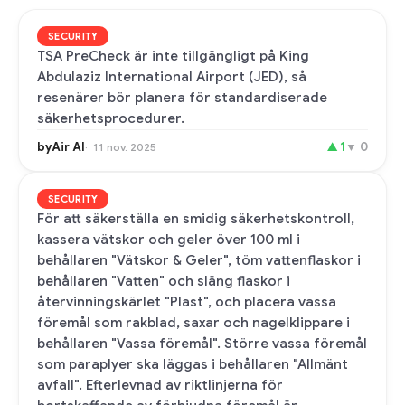
SECURITY
TSA PreCheck är inte tillgängligt på King
Abdulaziz International Airport (JED), så
resenärer bör planera för standardiserade
säkerhetsprocedurer.
byAir AI
▲
1
▼
0
11 nov. 2025
SECURITY
För att säkerställa en smidig säkerhetskontroll,
kassera vätskor och geler över 100 ml i
behållaren "Vätskor & Geler", töm vattenflaskor i
behållaren "Vatten" och släng flaskor i
återvinningskärlet "Plast", och placera vassa
föremål som rakblad, saxar och nagelklippare i
behållaren "Vassa föremål". Större vassa föremål
som paraplyer ska läggas i behållaren "Allmänt
avfall". Efterlevnad av riktlinjerna för