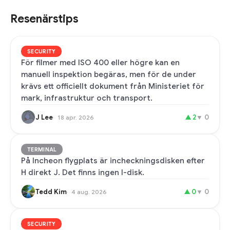
Resenärstips
SECURITY
För filmer med ISO 400 eller högre kan en
manuell inspektion begäras, men för de under
krävs ett officiellt dokument från Ministeriet för
mark, infrastruktur och transport.
J Lee
▲
2
▼
0
18 apr. 2026
TERMINAL
På Incheon flygplats är incheckningsdisken efter
H direkt J. Det finns ingen I-disk.
Tedd Kim
▲
0
▼
0
4 aug. 2026
SECURITY