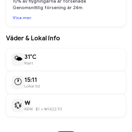
10% av flygningarna är försenade
Genomsnittlig försening är 24m
Visa mer
Väder & Lokal info
31°C
🌤
Klart
15:11
🕐
Lokal tid
₩
💱
KRW
· $1 = ₩1422.93