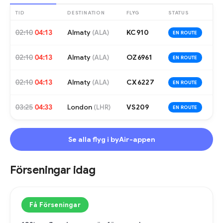
TID
DESTINATION
FLYG
STATUS
02:10
04:13
Almaty
KC910
(
ALA
)
EN ROUTE
02:10
04:13
Almaty
OZ6961
(
ALA
)
EN ROUTE
02:10
04:13
Almaty
CX6227
(
ALA
)
EN ROUTE
03:25
04:33
London
VS209
(
LHR
)
EN ROUTE
Se alla flyg i byAir-appen
Förseningar idag
Få Förseningar