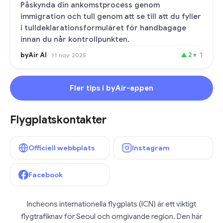
Påskynda din ankomstprocess genom
immigration och tull genom att se till att du fyller
i tulldeklarationsformuläret för handbagage
innan du når kontrollpunkten.
byAir AI
▲
2
▼
1
11 nov. 2025
Fler tips i byAir-appen
Flygplatskontakter
Officiell webbplats
Instagram
Facebook
Incheons internationella flygplats (ICN) är ett viktigt
flygtrafiknav för Seoul och omgivande region. Den här