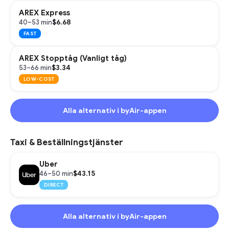
AREX Express
$6.68
40–53 min
FAST
AREX Stopptåg (Vanligt tåg)
$3.34
53–66 min
LOW-COST
Alla alternativ i byAir-appen
Taxi & Beställningstjänster
Uber
$43.15
46–50 min
DIRECT
Alla alternativ i byAir-appen