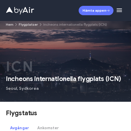
Hämta appen
Hem
Flygplatser
Incheons internationella flygplats (ICN)
ICN
Incheons internationella flygplats
(
ICN
)
Seoul
,
Sydkorea
Flygstatus
Avgångar
Ankomster