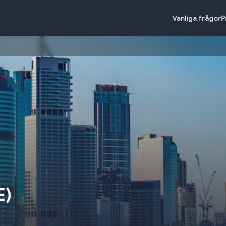
Vanliga frågor
P
E
)