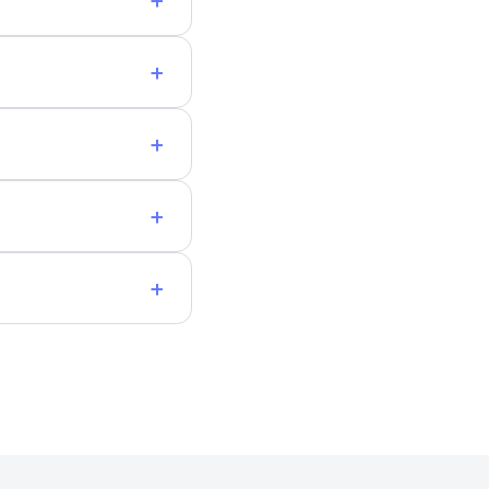
+
+
+
+
+