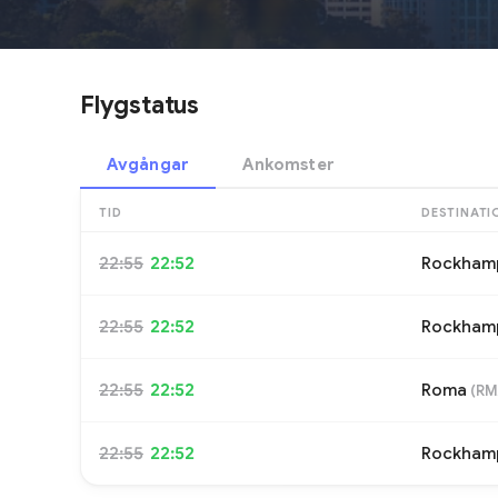
Flygstatus
Avgångar
Ankomster
TID
DESTINATI
22:55
22:52
Rockham
22:55
22:52
Rockham
22:55
22:52
Roma
(
RM
22:55
22:52
Rockham