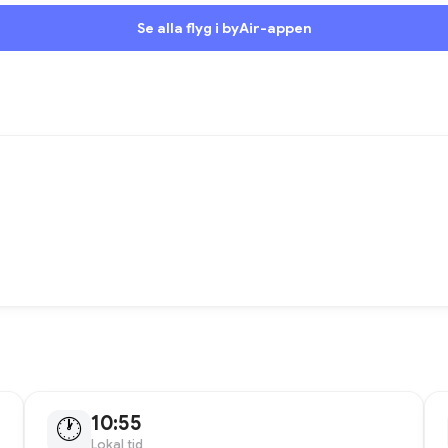
Se alla flyg i byAir-appen
10:55
🕐
Lokal tid