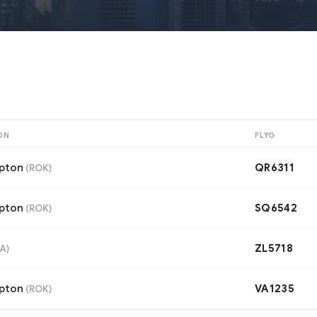
ON
FLYG
pton
QR6311
(
ROK
)
pton
SQ6542
(
ROK
)
ZL5718
A
)
pton
VA1235
(
ROK
)