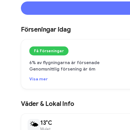
Förseningar idag
Få Förseningar
6% av flygningarna är försenade
Genomsnittlig försening är 6m
Visa mer
Väder & Lokal info
13°C
🌤
Mulet