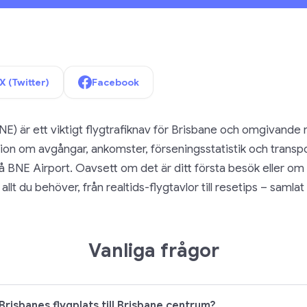
X (Twitter)
Facebook
NE) är ett viktigt flygtrafiknav för Brisbane och omgivande
tion om avgångar, ankomster, förseningsstatistik och transpor
på BNE Airport. Oavsett om det är ditt första besök eller o
 allt du behöver, från realtids-flygtavlor till resetips – samlat 
Vanliga frågor
 Brisbanes flygplats till Brisbane centrum?