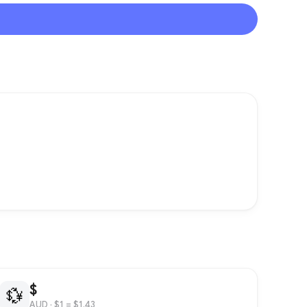
$
💱
AUD
· $1 = $1.43