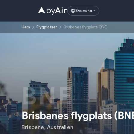
Svenska
Hem
Flygplatser
Brisbanes flygplats (BNE)
BNE
Brisbanes flygplats
(
BN
Brisbane
,
Australien