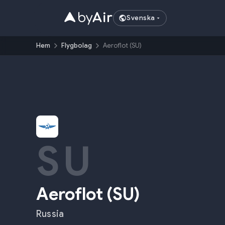
Svenska
Hem
Flygbolag
Aeroflot (SU)
SU
Aeroflot
(
SU
)
Russia