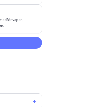
m medför vapen,
rn.
+