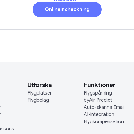
Onlineincheckning
Utforska
Funktioner
Flygplatser
Flygspårning
Flygbolag
byAir Predict
r
Auto-skanna Email
4
AI-integration
Flygkompensation
arisons