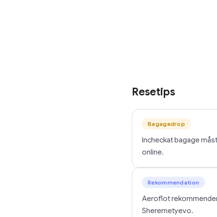
Resetips
Bagagedrop
Incheckat bagage måste
online.
Rekommendation
Aeroflot rekommenderar 
Sheremetyevo.