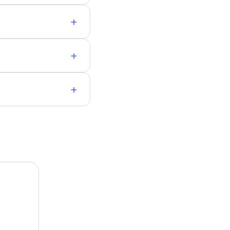
+
+
+