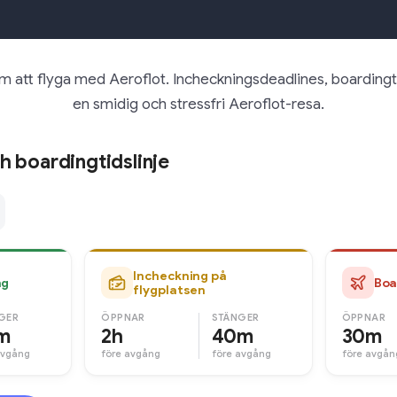
m att flyga med Aeroflot. Incheckningsdeadlines, boardingt
en smidig och stressfri Aeroflot-resa.
h boardingtidslinje
Incheckning på
ng
Boa
flygplatsen
GER
ÖPPNAR
STÄNGER
ÖPPNAR
m
2h
40m
30m
avgång
före avgång
före avgång
före avgån