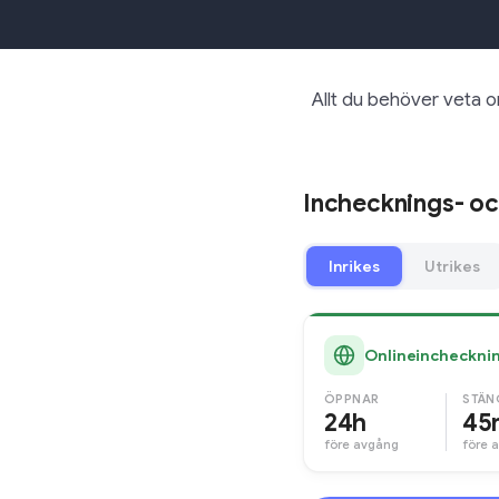
Allt du behöver veta o
Inchecknings- oc
Inrikes
Utrikes
Onlineincheckni
ÖPPNAR
STÄN
24h
45
före avgång
före 