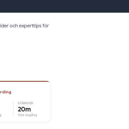
ider och experttips för
rding
STÄNGER
20m
g
före avgång