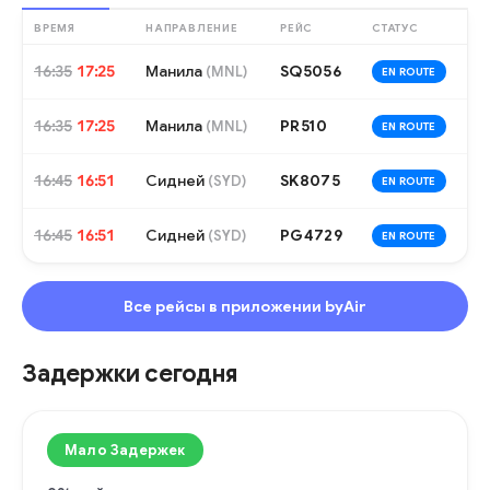
ВРЕМЯ
НАПРАВЛЕНИЕ
РЕЙС
СТАТУС
16:35
17:25
Манила
SQ5056
(
MNL
)
EN ROUTE
16:35
17:25
Манила
PR510
(
MNL
)
EN ROUTE
16:45
16:51
Сидней
SK8075
(
SYD
)
EN ROUTE
16:45
16:51
Сидней
PG4729
(
SYD
)
EN ROUTE
Все рейсы в приложении byAir
Задержки сегодня
Мало Задержек