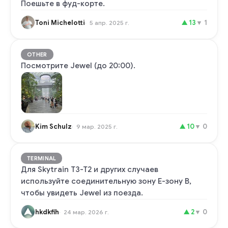
Поешьте в фуд-корте.
Toni Michelotti
▲
13
▼
1
5 апр. 2025 г.
OTHER
Посмотрите Jewel (до 20:00).
Kim Schulz
▲
10
▼
0
9 мар. 2025 г.
TERMINAL
Для Skytrain T3-T2 и других случаев
используйте соединительную зону E-зону B,
чтобы увидеть Jewel из поезда.
hkdkfih
▲
2
▼
0
24 мар. 2026 г.