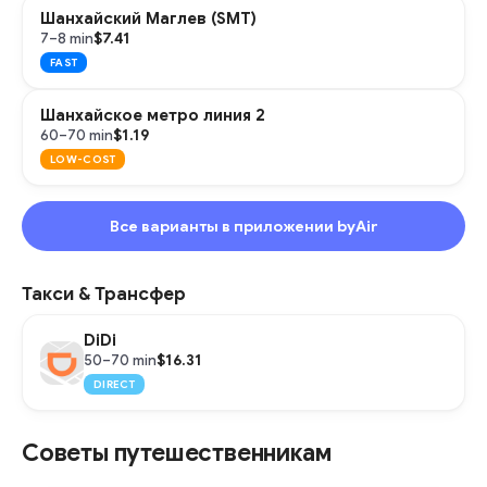
Шанхайский Маглев (SMT)
$7.41
7–8 min
FAST
Шанхайское метро линия 2
$1.19
60–70 min
LOW-COST
Все варианты в приложении byAir
Такси & Трансфер
DiDi
$16.31
50–70 min
DIRECT
Советы путешественникам