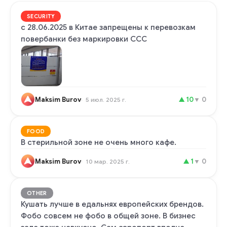
SECURITY
с 28.06.2025 в Китае запрещены к перевозкам
повербанки без маркировки ССС
Maksim Burov
▲
10
▼
0
5 июл. 2025 г.
FOOD
В стерильной зоне не очень много кафе.
Maksim Burov
▲
1
▼
0
10 мар. 2025 г.
OTHER
Кушать лучше в едальнях европейских брендов.
Фобо совсем не фобо в общей зоне. В бизнес