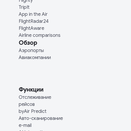
Flighty
TripIt
App in the Air
FlightRadar24
FlightAware
Airline comparisons
Обзор
Аэропорты
Авиакомпании
Функции
Отслеживание
рейсов
byAir Predict
Авто-сканирование
e-mail