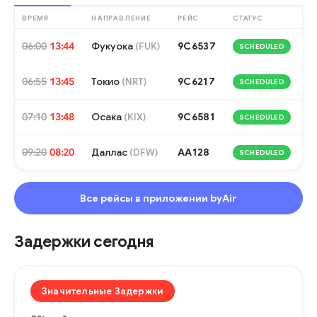
ВРЕМЯ
НАПРАВЛЕНИЕ
РЕЙС
СТАТУС
06:00
13:44
Фукуока
9C6537
(
FUK
)
SCHEDULED
06:55
13:45
Токио
9C6217
(
NRT
)
SCHEDULED
07:10
13:48
Осака
9C6581
(
KIX
)
SCHEDULED
09:20
08:20
Даллас
AA128
(
DFW
)
SCHEDULED
Все рейсы в приложении byAir
Задержки сегодня
Значительные Задержки