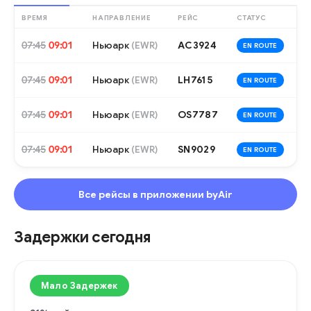
ВРЕМЯ
НАПРАВЛЕНИЕ
РЕЙС
СТАТУС
07:45
09:01
Ньюарк
AC3924
(
EWR
)
EN ROUTE
07:45
09:01
Ньюарк
LH7615
(
EWR
)
EN ROUTE
07:45
09:01
Ньюарк
OS7787
(
EWR
)
EN ROUTE
07:45
09:01
Ньюарк
SN9029
(
EWR
)
EN ROUTE
Все рейсы в приложении byAir
Задержки сегодня
Мало Задержек