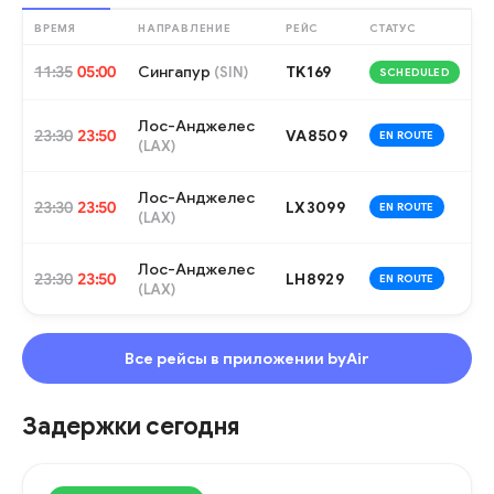
ВРЕМЯ
НАПРАВЛЕНИЕ
РЕЙС
СТАТУС
11:35
05:00
Сингапур
TK169
(
SIN
)
SCHEDULED
Лос-Анджелес
23:30
23:50
VA8509
EN ROUTE
(
LAX
)
Лос-Анджелес
23:30
23:50
LX3099
EN ROUTE
(
LAX
)
Лос-Анджелес
23:30
23:50
LH8929
EN ROUTE
(
LAX
)
Все рейсы в приложении byAir
Задержки сегодня