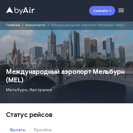
Скачать
Главная
Аэропорты
Международный аэропорт Мельбурн (MEL)
MEL
Международный аэропорт Мельбурн
(
MEL
)
Мельбурн
,
Австралия
Статус рейсов
Вылеты
Прилёты