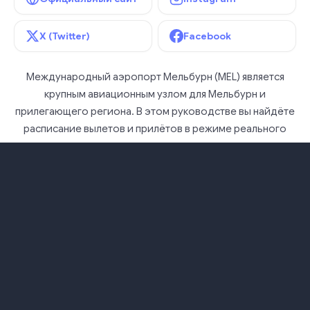
X (Twitter)
Facebook
Международный аэропорт Мельбурн (MEL) является
крупным авиационным узлом для Мельбурн и
прилегающего региона. В этом руководстве вы найдёте
расписание вылетов и прилётов в режиме реального
времени, статистику задержек и варианты транспорта,
которые помогут вам без труда ориентироваться в
аэропорту MEL. Независимо от того, впервые ли вы
здесь или летаете регулярно — всё необходимое
собрано в одном месте: от онлайн-табло до советов
путешественников.
Часто задаваемые вопросы