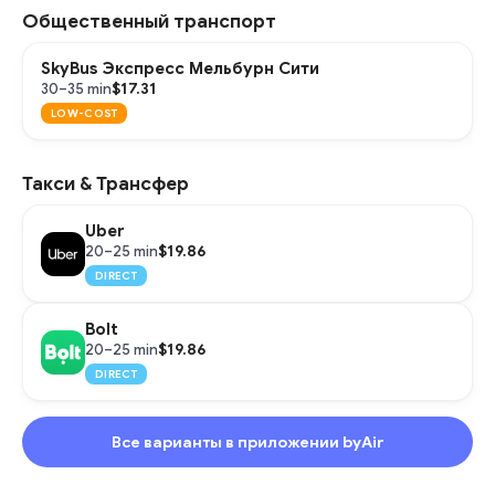
Общественный транспорт
SkyBus Экспресс Мельбурн Сити
$17.31
30–35 min
LOW-COST
Такси & Трансфер
Uber
$19.86
20–25 min
DIRECT
Bolt
$19.86
20–25 min
DIRECT
Все варианты в приложении byAir