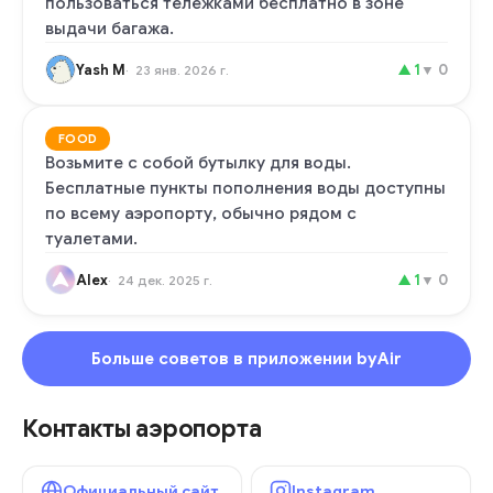
пользоваться тележками бесплатно в зоне
выдачи багажа.
Yash M
▲
1
▼
0
23 янв. 2026 г.
FOOD
Возьмите с собой бутылку для воды.
Бесплатные пункты пополнения воды доступны
по всему аэропорту, обычно рядом с
туалетами.
Alex
▲
1
▼
0
24 дек. 2025 г.
Больше советов в приложении byAir
Контакты аэропорта
Официальный сайт
Instagram