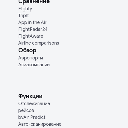
Сравнение
Flighty
TripIt
App in the Air
FlightRadar24
FlightAware
Airline comparisons
Обзор
Аэропорты
Авиакомпании
Функции
Отслеживание
рейсов
byAir Predict
Авто-сканирование