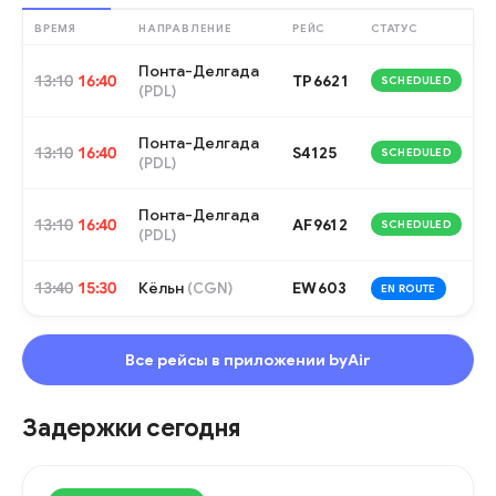
ВРЕМЯ
НАПРАВЛЕНИЕ
РЕЙС
СТАТУС
Понта-Делгада
13:10
16:40
TP6621
SCHEDULED
(
PDL
)
Понта-Делгада
13:10
16:40
S4125
SCHEDULED
(
PDL
)
Понта-Делгада
13:10
16:40
AF9612
SCHEDULED
(
PDL
)
13:40
15:30
Кёльн
EW603
(
CGN
)
EN ROUTE
Все рейсы в приложении byAir
Задержки сегодня