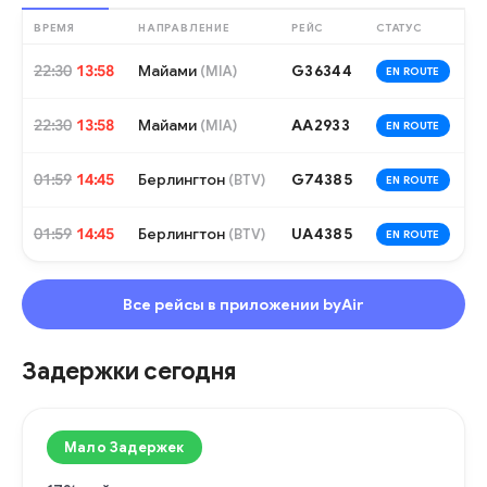
ВРЕМЯ
НАПРАВЛЕНИЕ
РЕЙС
СТАТУС
22:30
13:58
Майами
G36344
(
MIA
)
EN ROUTE
22:30
13:58
Майами
AA2933
(
MIA
)
EN ROUTE
01:59
14:45
Берлингтон
G74385
(
BTV
)
EN ROUTE
01:59
14:45
Берлингтон
UA4385
(
BTV
)
EN ROUTE
Все рейсы в приложении byAir
Задержки сегодня
Мало Задержек