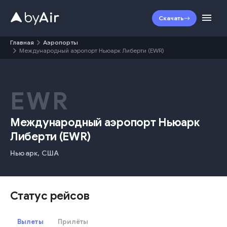
Скачать
Главная
Аэропорты
Международный аэропорт Ньюарк Либерти (EWR)
EWR
Международный аэропорт Ньюарк
Либерти
(
EWR
)
Ньюарк
,
США
Статус рейсов
Вылеты
Прилёты