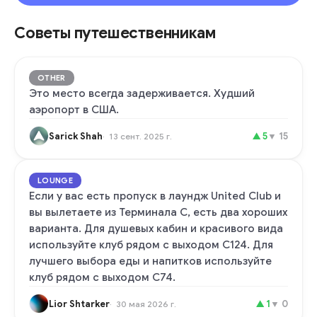
Советы путешественникам
OTHER
Это место всегда задерживается. Худший
аэропорт в США.
Sarick Shah
▲
5
▼
15
13 сент. 2025 г.
LOUNGE
Если у вас есть пропуск в лаундж United Club и
вы вылетаете из Терминала C, есть два хороших
варианта. Для душевых кабин и красивого вида
используйте клуб рядом с выходом C124. Для
лучшего выбора еды и напитков используйте
клуб рядом с выходом C74.
Lior Shtarker
▲
1
▼
0
30 мая 2026 г.