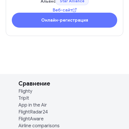
Альянс
Star Alliance
Веб-сайт
Онлайн-регистрация
Сравнение
Flighty
TripIt
App in the Air
FlightRadar24
FlightAware
Airline comparisons