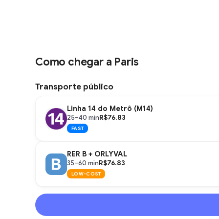
Como chegar a Paris
Transporte público
Linha 14 do Metrô (M14)
R$76.83
25–40 min
FAST
RER B + ORLYVAL
R$76.83
35–60 min
LOW-COST