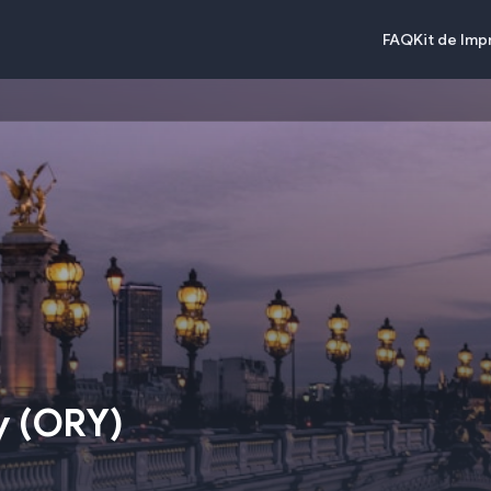
FAQ
Kit de Im
y
(
ORY
)