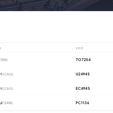
O
VOO
TO7254
ORN
)
ri
U24945
(
CAG
)
ri
EC4945
(
CAG
)
ul
PC1136
(
SAW
)