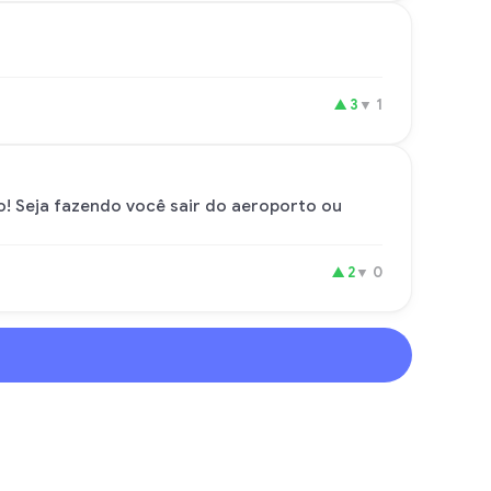
▲
3
▼
1
! Seja fazendo você sair do aeroporto ou
▲
2
▼
0