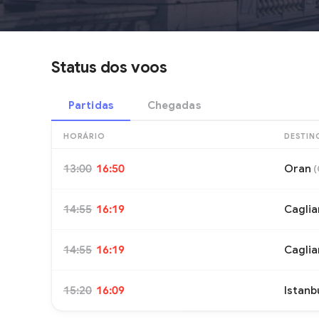
Status dos voos
Partidas
Chegadas
HORÁRIO
DESTIN
13:00
16:50
Oran
(
14:55
16:19
Caglia
14:55
16:19
Caglia
15:20
16:09
Istanb