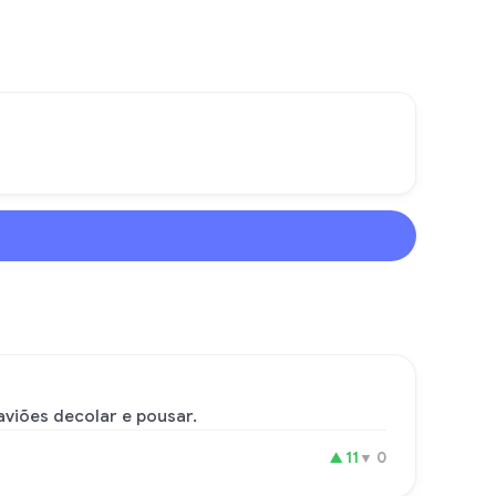
aviões decolar e pousar.
▲
11
▼
0