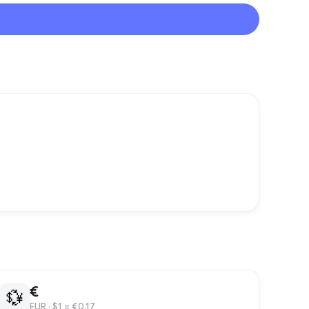
€
💱
EUR
· $1 = €0.17