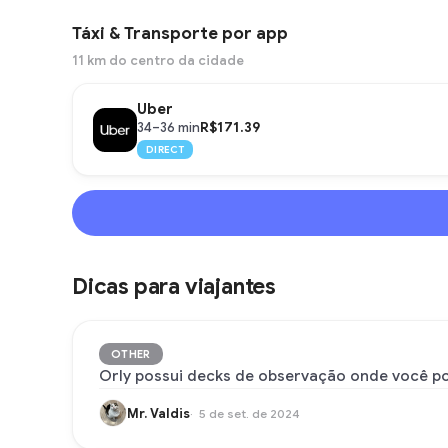
Táxi & Transporte por app
11 km do centro da cidade
Uber
R$171.39
34–36 min
DIRECT
Dicas para viajantes
OTHER
Orly possui decks de observação onde você pod
Mr. Valdis
5 de set. de 2024