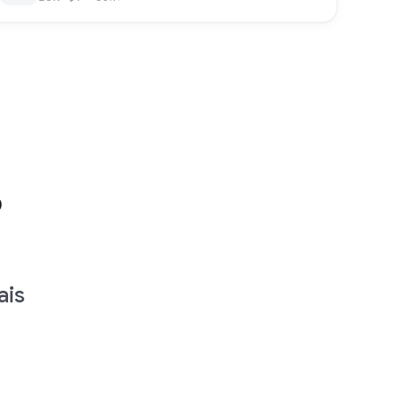
o
ais