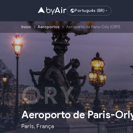
Português (BR)
Início
Aeroportos
Aeroporto de Paris-Orly (ORY)
ORY
Aeroporto de Paris-Orl
Paris
,
França