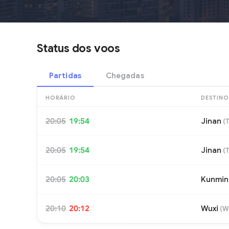
Status dos voos
Partidas
Chegadas
HORÁRIO
DESTINO
20:05
19:54
Jinan
(
20:05
19:54
Jinan
(
20:05
20:03
Kunmin
20:10
20:12
Wuxi
(
W