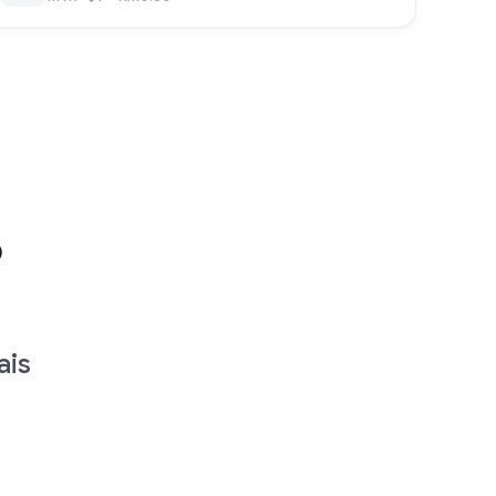
o
ais