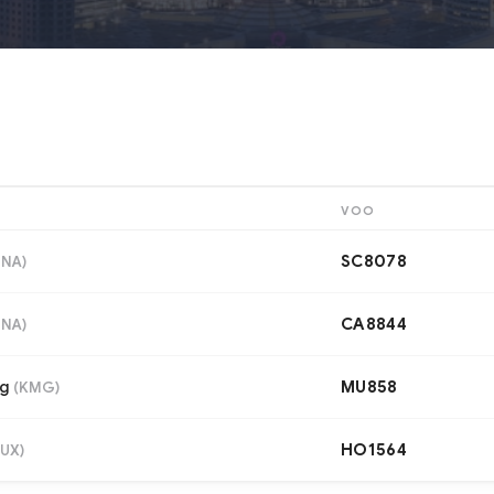
VOO
SC8078
TNA
)
CA8844
TNA
)
g
MU858
(
KMG
)
HO1564
UX
)