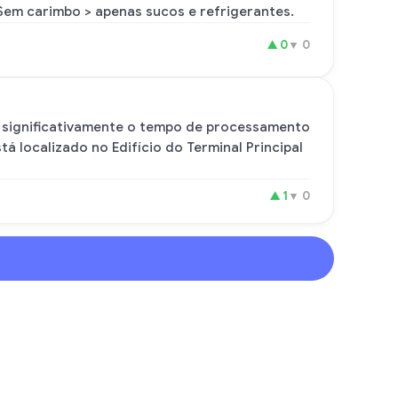
 Sem carimbo > apenas sucos e refrigerantes.
▲
0
▼
0
zir significativamente o tempo de processamento
á localizado no Edifício do Terminal Principal
▲
1
▼
0