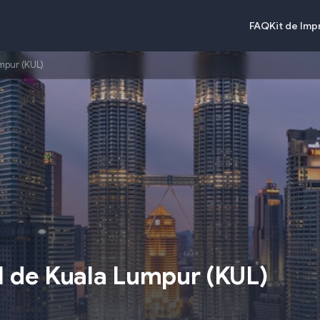
FAQ
Kit de Im
mpur (KUL)
l de Kuala Lumpur
(
KUL
)