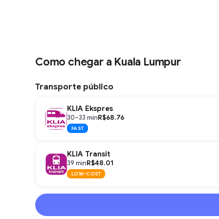
Como chegar a Kuala Lumpur
Transporte público
KLIA Ekspres
R$68.76
30–33 min
FAST
KLIA Transit
R$48.01
39 min
LOW-COST