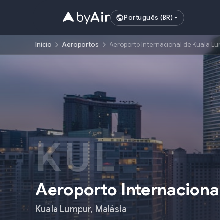
Português (BR)
Início
Aeroportos
Aeroporto Internacional de Kuala Lu
KUL
Aeroporto Internaciona
Kuala Lumpur
,
Malásia