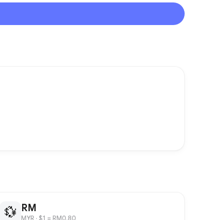
RM
💱
MYR
· $1 = RM0.80