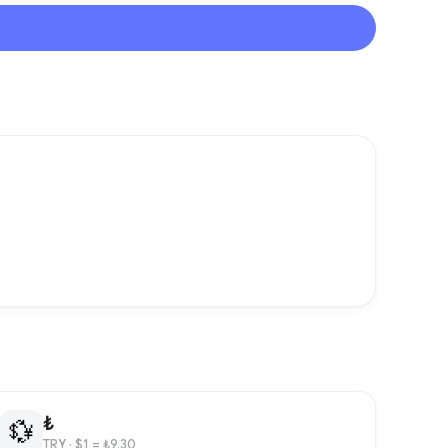
₺
💱
TRY
· $1 = ₺9.30