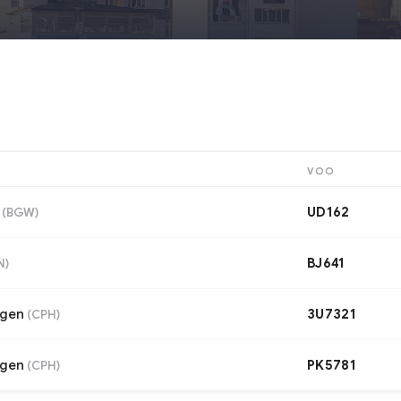
VOO
UD162
(
BGW
)
BJ641
N
)
gen
3U7321
(
CPH
)
gen
PK5781
(
CPH
)