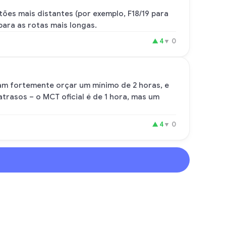
tões mais distantes (por exemplo, F18/19 para
ara as rotas mais longas.
▲
4
▼
0
dam fortemente orçar um mínimo de 2 horas, e
atrasos – o MCT oficial é de 1 hora, mas um
▲
4
▼
0