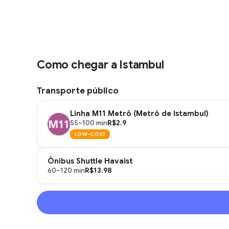
Como chegar a Istambul
Transporte público
Linha M11 Metrô (Metrô de Istambul)
R$2.9
55–100 min
LOW-COST
Ônibus Shuttle Havaist
R$13.98
60–120 min