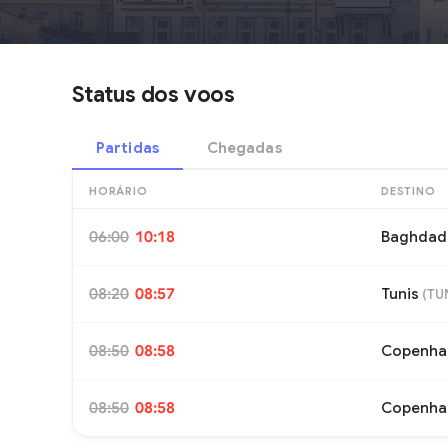
Status dos voos
Partidas
Chegadas
HORÁRIO
DESTINO
06:00
10:18
Baghdad
08:20
08:57
Tunis
(
TU
08:50
08:58
Copenha
08:50
08:58
Copenha