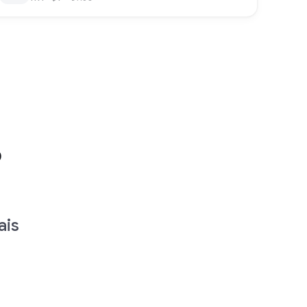
o
ais