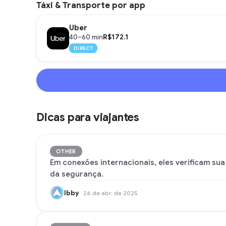
Táxi & Transporte por app
Uber
R$172.1
40–60 min
DIRECT
Dicas para viajantes
OTHER
Em conexões internacionais, eles verificam su
da segurança.
Ibby
26 de abr. de 2025