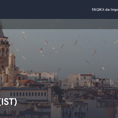
FAQ
Kit de Im
(
IST
)