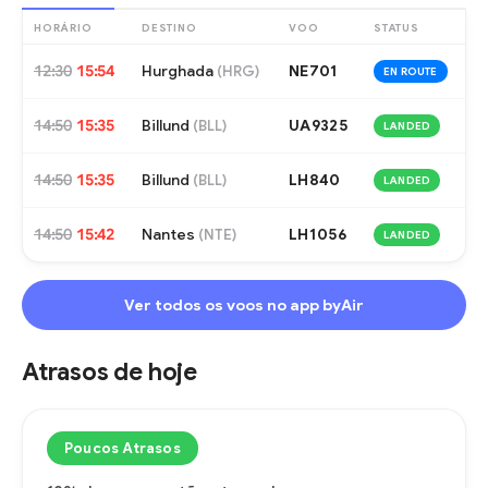
HORÁRIO
DESTINO
VOO
STATUS
12:30
15:54
Hurghada
NE701
(
HRG
)
EN ROUTE
14:50
15:35
Billund
UA9325
(
BLL
)
LANDED
14:50
15:35
Billund
LH840
(
BLL
)
LANDED
14:50
15:42
Nantes
LH1056
(
NTE
)
LANDED
Ver todos os voos no app byAir
Atrasos de hoje
Poucos Atrasos