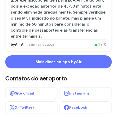
(por exemplo, Schengen para EUA/África do Sul),
pois a exceção anterior de 45-50 minutos está
sendo eliminada gradualmente. Sempre verifique
o seu MCT indicado no bilhete, mas planeje um
mínimo de 60 minutos para considerar o
controle de passaportes e as transferências
entre terminais.
byAir AI
▲
1
▼
0
11 de nov. de 2025
Mais dicas no app byAir
Contatos do aeroporto
Site oficial
Instagram
X (Twitter)
Facebook