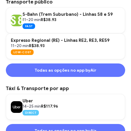
Transporte público
S-Bahn (Trem Suburbano) - Linhas S8 e S9
R$38.93
11–20 min
FAST
Expresso Regional (RE) - Linhas RE2, RE3, RE59
R$38.93
11–20 min
LOW-COST
Todas as opções no app byAir
Táxi & Transporte por app
Uber
R$117.96
14–25 min
DIRECT
Todas as opções no app byAir