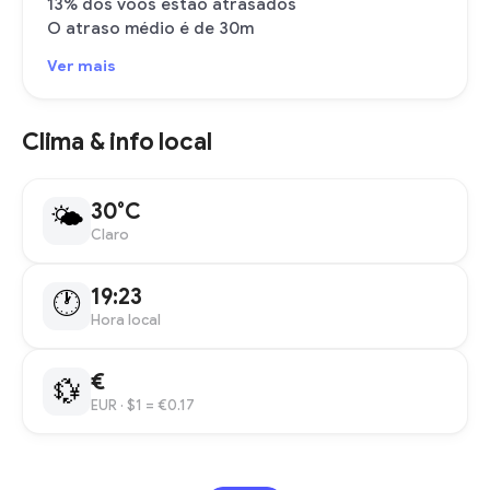
13% dos voos estão atrasados
O atraso médio é de 30m
Ver mais
Clima & info local
30°C
🌤
Claro
19:23
🕐
Hora local
€
💱
EUR
· $1 = €0.17