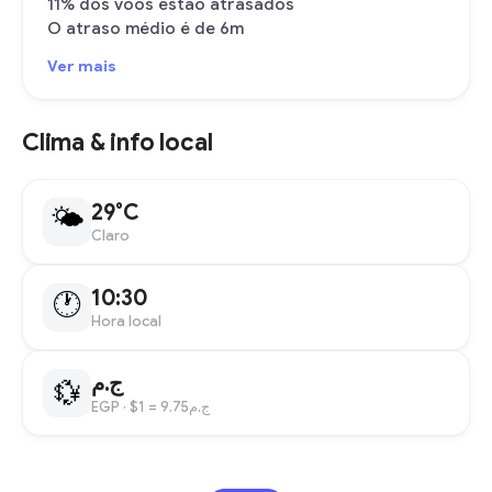
11% dos voos estão atrasados
O atraso médio é de 6m
Ver mais
Clima & info local
29°C
🌤
Claro
10:30
🕐
Hora local
ج.م
💱
EGP
· $1 = ج.م9.75