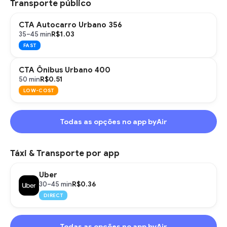
Transporte público
CTA Autocarro Urbano 356
R$1.03
35–45 min
FAST
CTA Ônibus Urbano 400
R$0.51
50 min
LOW-COST
Todas as opções no app byAir
Táxi & Transporte por app
Uber
R$0.36
30–45 min
DIRECT
Todas as opções no app byAir