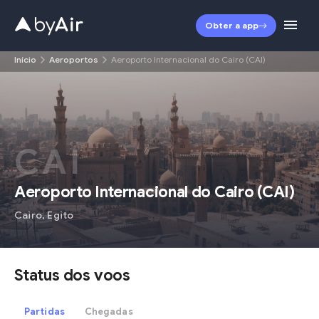
Obter a app
Início
Aeroportos
Aeroporto Internacional do Cairo (CAI)
CAI
Aeroporto Internacional do Cairo
(
CAI
)
Cairo
,
Egito
Status dos voos
Partidas
Chegadas