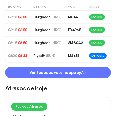
HORÁRIO
DESTINO
VOO
STATUS
06:15
06:50
Hurghada
MS46
(
HRG
)
LANDED
06:15
06:50
Hurghada
EY4968
(
HRG
)
LANDED
06:15
06:50
Hurghada
SM8046
(
HRG
)
LANDED
06:20
06:38
Riyadh
MS651
(
RUH
)
EN ROUTE
Ver todos os voos no app byAir
Atrasos de hoje
Poucos Atrasos