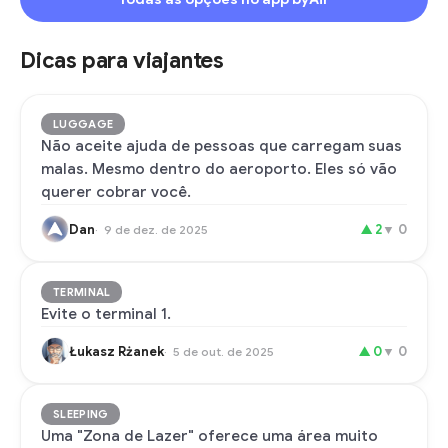
Dicas para viajantes
LUGGAGE
Não aceite ajuda de pessoas que carregam suas
malas. Mesmo dentro do aeroporto. Eles só vão
querer cobrar você.
Dan
▲
2
▼
0
9 de dez. de 2025
TERMINAL
Evite o terminal 1.
Łukasz Rżanek
▲
0
▼
0
5 de out. de 2025
SLEEPING
Uma "Zona de Lazer" oferece uma área muito