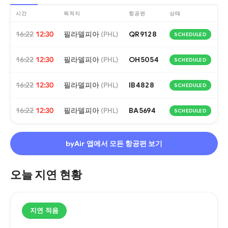
시간
목적지
항공편
상태
16:22
12:30
필라델피아
QR9128
(
PHL
)
SCHEDULED
16:22
12:30
필라델피아
OH5054
(
PHL
)
SCHEDULED
16:22
12:30
필라델피아
IB4828
(
PHL
)
SCHEDULED
16:22
12:30
필라델피아
BA5694
(
PHL
)
SCHEDULED
byAir 앱에서 모든 항공편 보기
오늘 지연 현황
지연 적음