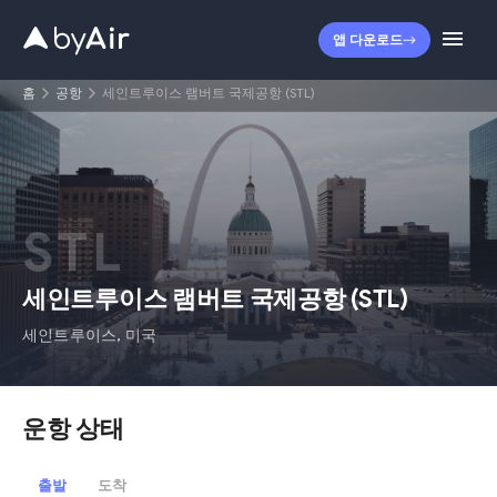
앱 다운로드
홈
공항
세인트루이스 램버트 국제공항 (STL)
STL
세인트루이스 램버트 국제공항
(
STL
)
세인트루이스
,
미국
운항 상태
출발
도착