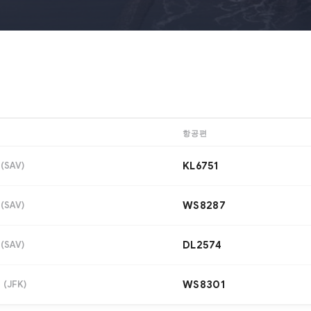
항공편
(
SAV
)
KL6751
(
SAV
)
WS8287
(
SAV
)
DL2574
시
(
JFK
)
WS8301