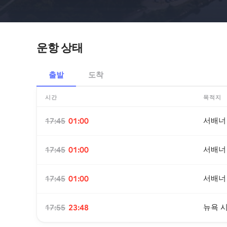
운항 상태
출발
도착
시간
목적지
서배너
17:45
01:00
서배너
17:45
01:00
서배너
17:45
01:00
뉴욕 
17:55
23:48