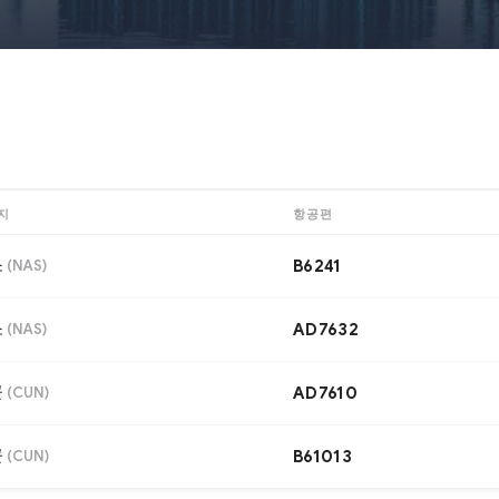
지
항공편
소
(
NAS
)
B6241
소
(
NAS
)
AD7632
쿤
(
CUN
)
AD7610
쿤
(
CUN
)
B61013