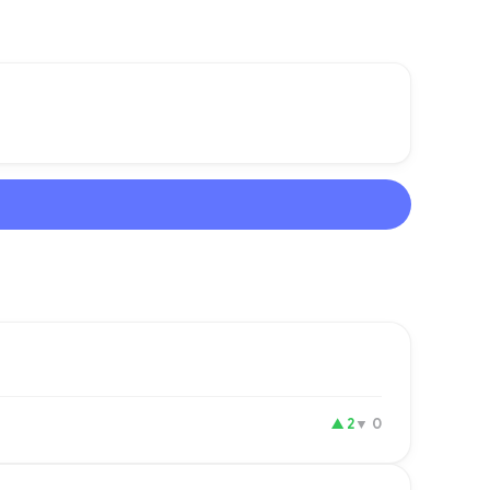
▲
2
▼
0