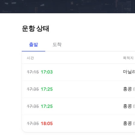
운항 상태
출발
도착
시간
목적지
마닐
17:15
17:03
홍콩
17:35
17:25
(
홍콩
17:35
17:25
(
홍콩
17:35
18:05
(