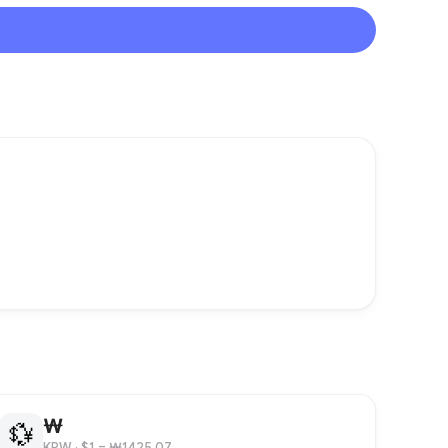
₩
💱
KRW
· $1 = ₩1425.07