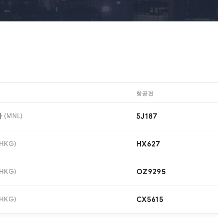
항공편
라
(
MNL
)
5J187
HKG
)
HX627
HKG
)
OZ9295
HKG
)
CX5615