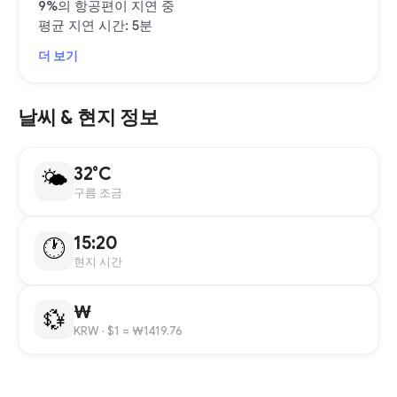
9%의 항공편이 지연 중
평균 지연 시간: 5분
더 보기
날씨 & 현지 정보
32°C
🌤
구름 조금
15:20
🕐
현지 시간
₩
💱
KRW
· $1 = ₩1419.76