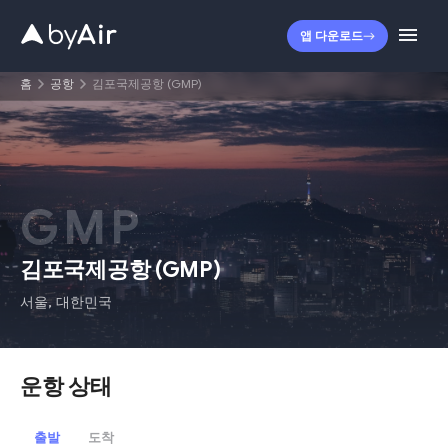
앱 다운로드
홈
공항
김포국제공항 (GMP)
GMP
김포국제공항
(
GMP
)
서울
,
대한민국
운항 상태
출발
도착