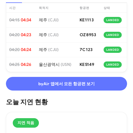
시간
목적지
항공편
상태
04:15
04:34
제주
KE1113
(
CJU
)
LANDED
04:20
04:23
제주
OZ8953
(
CJU
)
LANDED
04:20
04:24
제주
7C123
(
CJU
)
LANDED
04:25
04:26
울산광역시
KE5149
(
USN
)
LANDED
byAir 앱에서 모든 항공편 보기
오늘 지연 현황
지연 적음