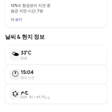
12%의 항공편이 지연 중
평균 지연 시간: 7분
더 보기
날씨 & 현지 정보
33°C
🌤
맑음
15:04
🕐
현지 시간
ج.م
💱
EGP
· $1 = ج.م49.79