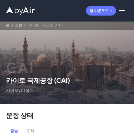
앱 다운로드
홈
공항
카이로 국제공항 (CAI)
CAI
카이로 국제공항
(
CAI
)
카이로
,
이집트
운항 상태
출발
도착