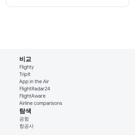
비교
Flighty
TripIt
App in the Air
FlightRadar24
FlightAware
Airline comparisons
탐색
공항
항공사