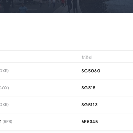
항공편
DXB
)
SG5060
SG815
GOX
)
DXB
)
SG5113
르
(
RPR
)
6E5345