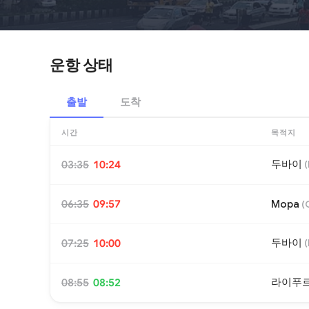
운항 상태
출발
도착
시간
목적지
두바이
03:35
10:24
(
06:35
09:57
Mopa
(
두바이
07:25
10:00
(
라이푸
08:55
08:52