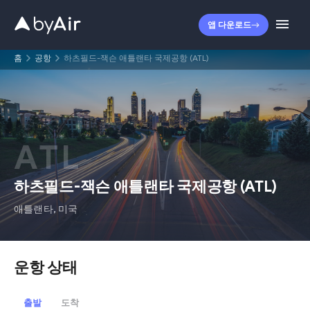
앱 다운로드
홈
공항
하츠필드-잭슨 애틀랜타 국제공항 (ATL)
ATL
하츠필드-잭슨 애틀랜타 국제공항
(
ATL
)
애틀랜타
,
미국
운항 상태
출발
도착