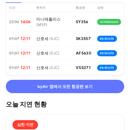
시간
목적지
항공편
상태
미니애폴리스
22:06
14:06
SY356
SCHEDULED
(
MSP
)
01:07
12:11
산호세
SK3557
(
SJC
)
EN ROUTE
01:07
12:11
산호세
AF5630
(
SJC
)
EN ROUTE
01:07
12:11
산호세
VS5371
(
SJC
)
EN ROUTE
byAir 앱에서 모든 항공편 보기
오늘 지연 현황
심한 지연