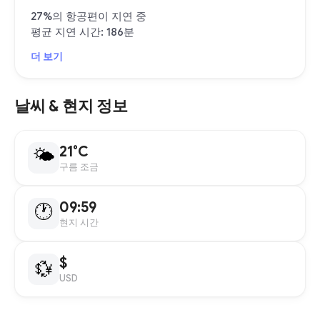
27%의 항공편이 지연 중
평균 지연 시간: 186분
더 보기
날씨 & 현지 정보
21°C
🌤
구름 조금
09:59
🕐
현지 시간
$
💱
USD