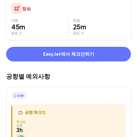
탑승
시작
마감
45m
25m
출발 전
출발 전
EasyJet에서 체크인하기
공항별 예외사항
LGW
공항 체크인
국내선
시작
3h
−
1h