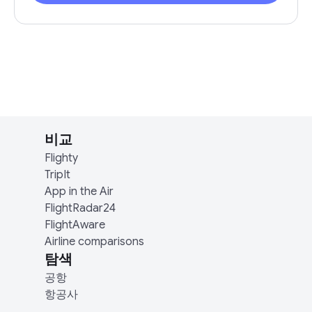
비교
Flighty
TripIt
App in the Air
FlightRadar24
FlightAware
Airline comparisons
탐색
공항
항공사