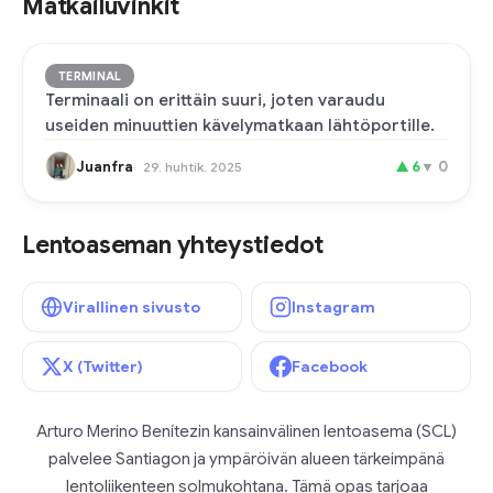
Matkailuvinkit
TERMINAL
Terminaali on erittäin suuri, joten varaudu
useiden minuuttien kävelymatkaan lähtöportille.
Juanfra
▲
6
▼
0
29. huhtik. 2025
Lentoaseman yhteystiedot
Virallinen sivusto
Instagram
X (Twitter)
Facebook
Arturo Merino Benítezin kansainvälinen lentoasema (SCL)
palvelee Santiagon ja ympäröivän alueen tärkeimpänä
lentoliikenteen solmukohtana. Tämä opas tarjoaa