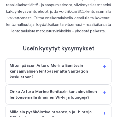
reaaliaikaiset lähtö- ja saapumistiedot, viivästystilastot sekä
kulkuyhteysvaihtoehdot, jotta voit liikkua SCL-lentoasemalla
vaivattomasti. Olitpa ensikertalaisella vierailulla tai kokenut
lentomatkustaja, löydät kaiken tarvitsemasi – reaaliaikaisista
lentotauluista matkustusvinkkeihin – yhdestä paikasta.
Usein kysytyt kysymykset
+
Miten pääsen Arturo Merino Benítezin
kansainvälinen lentoasemalta Santiagon
keskustaan?
+
Onko Arturo Merino Benítezin kansainvälinen
lentoasemalla ilmainen Wi-Fi ja loungeja?
+
Millaisia pysäköintivaihtoehtoja ja -hintoja