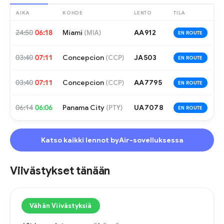
AIKA
KOHDE
LENTO
TILA
24:50
06:18
Miami
AA912
(
MIA
)
EN ROUTE
03:40
07:11
Concepcion
JA503
(
CCP
)
EN ROUTE
03:40
07:11
Concepcion
AA7795
(
CCP
)
EN ROUTE
06:14
06:06
Panama City
UA7078
(
PTY
)
EN ROUTE
Katso kaikki lennot byAir-sovelluksessa
Viivästykset tänään
Vähän Viivästyksiä