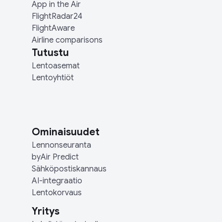
App in the Air
FlightRadar24
FlightAware
Airline comparisons
Tutustu
Lentoasemat
Lentoyhtiöt
Ominaisuudet
Lennonseuranta
byAir Predict
Sähköpostiskannaus
AI-integraatio
Lentokorvaus
Yritys