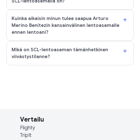
SCL-lentoasemalla on?
+
Kuinka aikaisin minun tulee saapua Arturo
Merino Benítezin kansainvälinen lentoasemalle
ennen lentoani?
+
Mikä on SCL-lentoaseman tämänhetkinen
viivästystilanne?
Vertailu
Flighty
TripIt