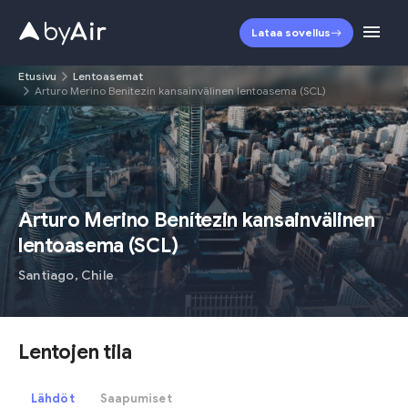
Lataa sovellus
Etusivu
Lentoasemat
Arturo Merino Benítezin kansainvälinen lentoasema (SCL)
SCL
Arturo Merino Benítezin kansainvälinen
lentoasema
(
SCL
)
Santiago
,
Chile
Lentojen tila
Lähdöt
Saapumiset