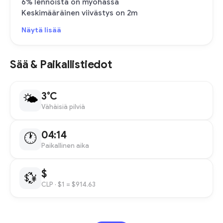
6% lennoista on myöhässä
Keskimääräinen viivästys on 2m
Näytä lisää
Sää & Paikallistiedot
3°C
🌤
Vähäisiä pilviä
04:14
🕐
Paikallinen aika
$
💱
CLP
· $1 = $914.63