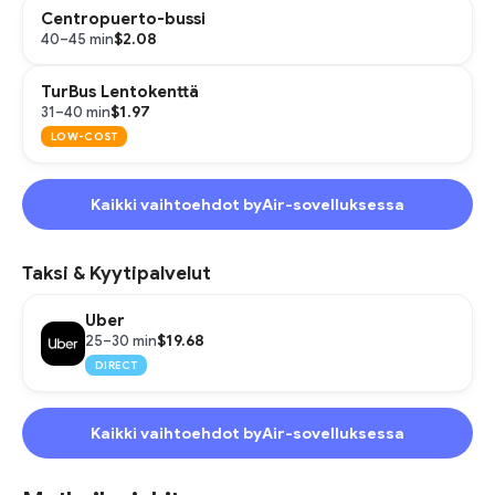
Centropuerto-bussi
$2.08
40–45 min
TurBus Lentokenttä
$1.97
31–40 min
LOW-COST
Kaikki vaihtoehdot byAir-sovelluksessa
Taksi & Kyytipalvelut
Uber
$19.68
25–30 min
DIRECT
Kaikki vaihtoehdot byAir-sovelluksessa