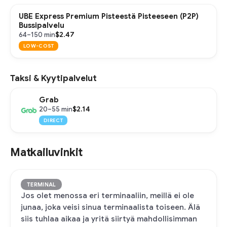
UBE Express Premium Pisteestä Pisteeseen (P2P)
Bussipalvelu
$2.47
64–150 min
LOW-COST
Taksi & Kyytipalvelut
Grab
$2.14
20–55 min
DIRECT
Matkailuvinkit
TERMINAL
Jos olet menossa eri terminaaliin, meillä ei ole
junaa, joka veisi sinua terminaalista toiseen. Älä
siis tuhlaa aikaa ja yritä siirtyä mahdollisimman