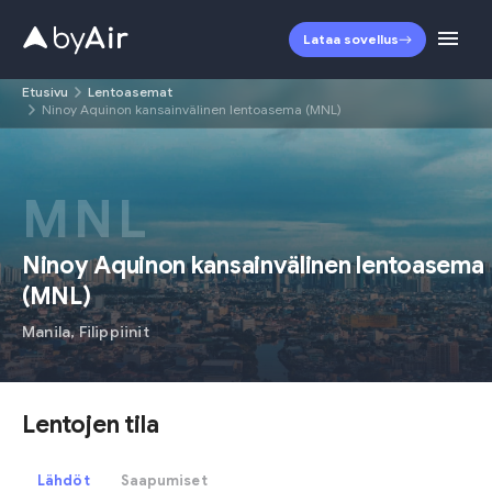
Lataa sovellus
Etusivu
Lentoasemat
Ninoy Aquinon kansainvälinen lentoasema (MNL)
MNL
Ninoy Aquinon kansainvälinen lentoasema
(
MNL
)
Manila
,
Filippiinit
Lentojen tila
Lähdöt
Saapumiset