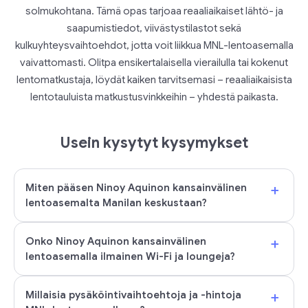
solmukohtana. Tämä opas tarjoaa reaaliaikaiset lähtö- ja
saapumistiedot, viivästystilastot sekä
kulkuyhteysvaihtoehdot, jotta voit liikkua MNL-lentoasemalla
vaivattomasti. Olitpa ensikertalaisella vierailulla tai kokenut
lentomatkustaja, löydät kaiken tarvitsemasi – reaaliaikaisista
lentotauluista matkustusvinkkeihin – yhdestä paikasta.
Usein kysytyt kysymykset
+
Miten pääsen Ninoy Aquinon kansainvälinen
lentoasemalta Manilan keskustaan?
+
Onko Ninoy Aquinon kansainvälinen
lentoasemalla ilmainen Wi-Fi ja loungeja?
+
Millaisia pysäköintivaihtoehtoja ja -hintoja