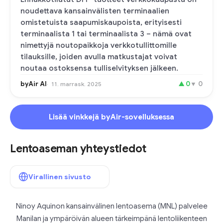
noudettava kansainvälisten terminaalien
omistetuista saapumiskaupoista, erityisesti
terminaalista 1 tai terminaalista 3 – nämä ovat
nimettyjä noutopaikkoja verkkotullittomille
tilauksille, joiden avulla matkustajat voivat
noutaa ostoksensa tulliselvityksen jälkeen.
byAir AI
▲
0
▼
0
11. marrask. 2025
Lisää vinkkejä byAir-sovelluksessa
Lentoaseman yhteystiedot
Virallinen sivusto
Ninoy Aquinon kansainvälinen lentoasema (MNL) palvelee
Manilan ja ympäröivän alueen tärkeimpänä lentoliikenteen