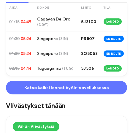
AIKA
KOHDE
LENTO
TILA
Cagayan De Oro
01:15
04:49
5J3103
LANDED
(
CGY
)
01:30
05:24
Singapore
PR507
(
SIN
)
EN ROUTE
01:30
05:24
Singapore
SQ5053
(
SIN
)
EN ROUTE
02:15
04:44
Tuguegarao
5J506
(
TUG
)
LANDED
Katso kaikki lennot byAir-sovelluksessa
Viivästykset tänään
Vähän Viivästyksiä