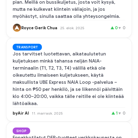
pian. Meillä on bussikuljetus, josta voit kysyä,
mutta ne kulkevat kiintein väliajoin, ja jos
myöhästyt, sinulla saattaa olla yhteysongelmia.
Royce Gerik Chua
▲
0
▼
0
25. elok. 2025
TRANSPORT
Jos tarvitset luotettavan, aikataulutetun
kuljetuksen minkä tahansa neljän NAIA-
terminaalin (T1, T2, T3, T4) välillä etkä ole
oikeutettu ilmaiseen kuljetukseen, käytä
maksullista UBE Express NAIA Loop -palvelua –
hinta on ₱50 per henkilö, ja se liikennöi päivittäin
klo 4:00–20:00, vaikka tälle reitille ei ole kiinteää
lähtöaikaa.
byAir AI
▲
1
▼
0
11. marrask. 2025
SHOP
Ennakkotilatut DFP-tuotteet verkkokaupasta on