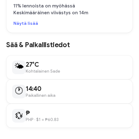
11% lennoista on myöhässä
Keskimääräinen viivästys on 14m
Näytä lisää
Sää & Paikallistiedot
27°C
🌤
Kohtalainen Sade
14:40
🕐
Paikallinen aika
₱
💱
PHP
· $1 = ₱60.83