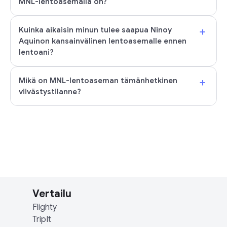
MNL-lentoasemalla on?
+
Kuinka aikaisin minun tulee saapua Ninoy
Aquinon kansainvälinen lentoasemalle ennen
lentoani?
+
Mikä on MNL-lentoaseman tämänhetkinen
viivästystilanne?
Vertailu
Flighty
TripIt