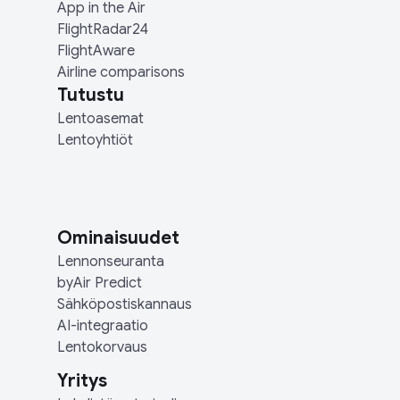
App in the Air
FlightRadar24
FlightAware
Airline comparisons
Tutustu
Lentoasemat
Lentoyhtiöt
Ominaisuudet
Lennonseuranta
byAir Predict
Sähköpostiskannaus
AI-integraatio
Lentokorvaus
Yritys