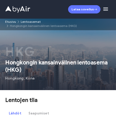
Lataa sovellus
Etusivu
Lentoasemat
Hongkongin kansainvälinen lentoasema (HKG)
HKG
Hongkongin kansainvälinen lentoasema
(
HKG
)
Hongkong
,
Kiina
Lentojen tila
Lähdöt
Saapumiset