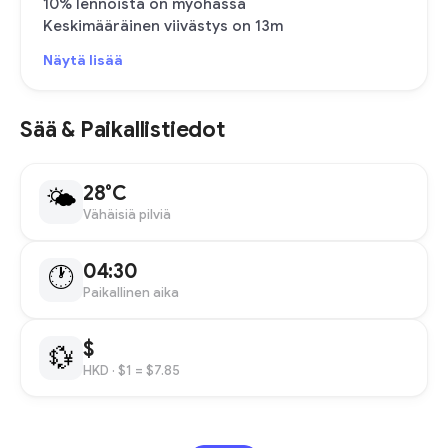
10% lennoista on myöhässä
Keskimääräinen viivästys on 13m
Näytä lisää
Sää & Paikallistiedot
28°C
🌤
Vähäisiä pilviä
04:30
🕐
Paikallinen aika
$
💱
HKD
· $1 = $7.85