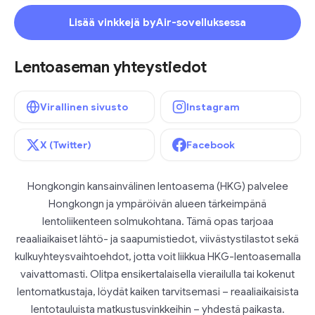
Lisää vinkkejä byAir-sovelluksessa
Lentoaseman yhteystiedot
Virallinen sivusto
Instagram
X (Twitter)
Facebook
Hongkongin kansainvälinen lentoasema (HKG) palvelee
Hongkongn ja ympäröivän alueen tärkeimpänä
lentoliikenteen solmukohtana. Tämä opas tarjoaa
reaaliaikaiset lähtö- ja saapumistiedot, viivästystilastot sekä
kulkuyhteysvaihtoehdot, jotta voit liikkua HKG-lentoasemalla
vaivattomasti. Olitpa ensikertalaisella vierailulla tai kokenut
lentomatkustaja, löydät kaiken tarvitsemasi – reaaliaikaisista
lentotauluista matkustusvinkkeihin – yhdestä paikasta.