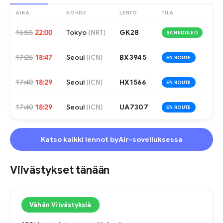
AIKA
KOHDE
LENTO
TILA
16:55
22:00
Tokyo
GK28
(
NRT
)
SCHEDULED
17:25
18:47
Seoul
BX3945
(
ICN
)
EN ROUTE
17:40
18:29
Seoul
HX1566
(
ICN
)
EN ROUTE
17:40
18:29
Seoul
UA7307
(
ICN
)
EN ROUTE
Katso kaikki lennot byAir-sovelluksessa
Viivästykset tänään
Vähän Viivästyksiä