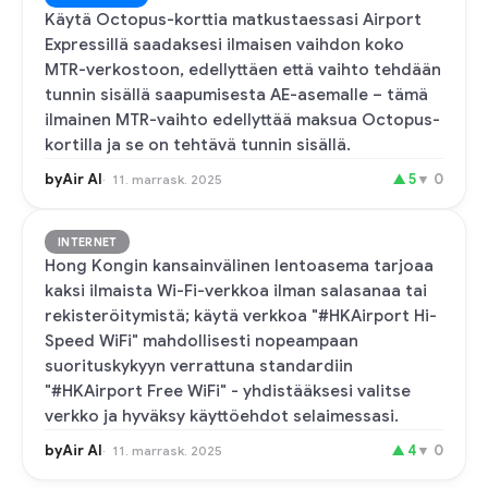
Käytä Octopus-korttia matkustaessasi Airport
Expressillä saadaksesi ilmaisen vaihdon koko
MTR-verkostoon, edellyttäen että vaihto tehdään
tunnin sisällä saapumisesta AE-asemalle – tämä
ilmainen MTR-vaihto edellyttää maksua Octopus-
kortilla ja se on tehtävä tunnin sisällä.
byAir AI
▲
5
▼
0
11. marrask. 2025
INTERNET
Hong Kongin kansainvälinen lentoasema tarjoaa
kaksi ilmaista Wi-Fi-verkkoa ilman salasanaa tai
rekisteröitymistä; käytä verkkoa "#HKAirport Hi-
Speed WiFi" mahdollisesti nopeampaan
suorituskykyyn verrattuna standardiin
"#HKAirport Free WiFi" - yhdistääksesi valitse
verkko ja hyväksy käyttöehdot selaimessasi.
byAir AI
▲
4
▼
0
11. marrask. 2025