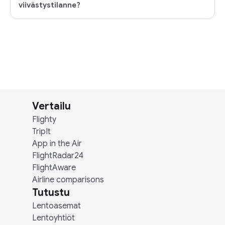
viivästystilanne?
Vertailu
Flighty
TripIt
App in the Air
FlightRadar24
FlightAware
Airline comparisons
Tutustu
Lentoasemat
Lentoyhtiöt