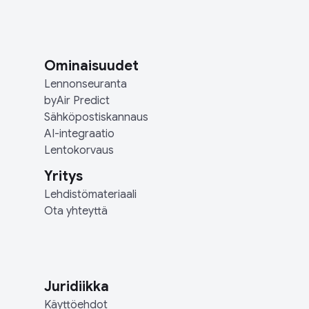
Ominaisuudet
Lennonseuranta
byAir Predict
Sähköpostiskannaus
AI-integraatio
Lentokorvaus
Yritys
Lehdistömateriaali
Ota yhteyttä
Juridiikka
Käyttöehdot