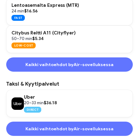
Lentoasemalta Express (MTR)
$16.56
24 min
FAST
Citybus Reitti A11 (Cityflyer)
$5.34
50–70 min
LOW-COST
Kaikki vaihtoehdot byAir-sovelluksessa
Taksi & Kyytipalvelut
Uber
$36.18
20–33 min
DIRECT
Kaikki vaihtoehdot byAir-sovelluksessa