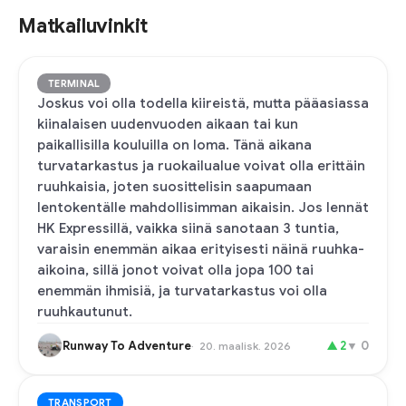
Matkailuvinkit
TERMINAL
Joskus voi olla todella kiireistä, mutta pääasiassa
kiinalaisen uudenvuoden aikaan tai kun
paikallisilla kouluilla on loma. Tänä aikana
turvatarkastus ja ruokailualue voivat olla erittäin
ruuhkaisia, joten suosittelisin saapumaan
lentokentälle mahdollisimman aikaisin. Jos lennät
HK Expressillä, vaikka siinä sanotaan 3 tuntia,
varaisin enemmän aikaa erityisesti näinä ruuhka-
aikoina, sillä jonot voivat olla jopa 100 tai
enemmän ihmisiä, ja turvatarkastus voi olla
ruuhkautunut.
Runway To Adventure
▲
2
▼
0
20. maalisk. 2026
TRANSPORT