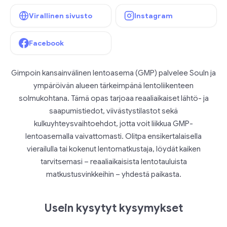
Virallinen sivusto
Instagram
Facebook
Gimpoin kansainvälinen lentoasema (GMP) palvelee Souln ja
ympäröivän alueen tärkeimpänä lentoliikenteen
solmukohtana. Tämä opas tarjoaa reaaliaikaiset lähtö- ja
saapumistiedot, viivästystilastot sekä
kulkuyhteysvaihtoehdot, jotta voit liikkua GMP-
lentoasemalla vaivattomasti. Olitpa ensikertalaisella
vierailulla tai kokenut lentomatkustaja, löydät kaiken
tarvitsemasi – reaaliaikaisista lentotauluista
matkustusvinkkeihin – yhdestä paikasta.
Usein kysytyt kysymykset