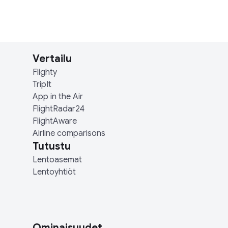
Vertailu
Flighty
TripIt
App in the Air
FlightRadar24
FlightAware
Airline comparisons
Tutustu
Lentoasemat
Lentoyhtiöt
Ominaisuudet