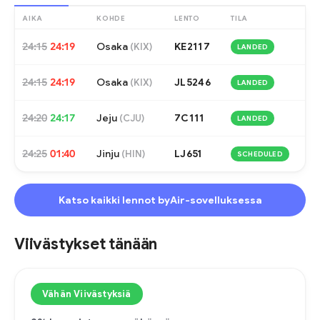
AIKA
KOHDE
LENTO
TILA
24:15
24:19
Osaka
KE2117
(
KIX
)
LANDED
24:15
24:19
Osaka
JL5246
(
KIX
)
LANDED
24:20
24:17
Jeju
7C111
(
CJU
)
LANDED
24:25
01:40
Jinju
LJ651
(
HIN
)
SCHEDULED
Katso kaikki lennot byAir-sovelluksessa
Viivästykset tänään
Vähän Viivästyksiä