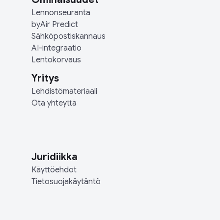
Lennonseuranta
byAir Predict
Sähköpostiskannaus
AI-integraatio
Lentokorvaus
Yritys
Lehdistömateriaali
Ota yhteyttä
Juridiikka
Käyttöehdot
Tietosuojakäytäntö