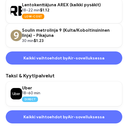
Lentokenttäjuna AREX (kaikki pysäkit)
$1.12
18–22 min
LOW-COST
Soulin metrolinja 9 (Kulta/Koboltinsininen
linja) - Pikajuna
$1.23
30 min
Kaikki vaihtoehdot byAir-sovelluksessa
Taksi & Kyytipalvelut
Uber
18–60 min
DIRECT
Kaikki vaihtoehdot byAir-sovelluksessa