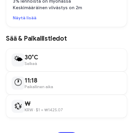
3% lennoista on myöhässä
Keskimääräinen viivästys on 2m
Näytä lisää
Sää & Paikallistiedot
30°C
🌤
Selkeä
11:18
🕐
Paikallinen aika
₩
💱
KRW
· $1 = ₩1425.07