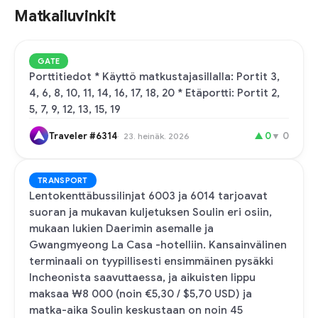
Matkailuvinkit
GATE
Porttitiedot * Käyttö matkustajasillalla: Portit 3,
4, 6, 8, 10, 11, 14, 16, 17, 18, 20 * Etäportti: Portit 2,
5, 7, 9, 12, 13, 15, 19
Traveler #6314
▲
0
▼
0
23. heinäk. 2026
TRANSPORT
Lentokenttäbussilinjat 6003 ja 6014 tarjoavat
suoran ja mukavan kuljetuksen Soulin eri osiin,
mukaan lukien Daerimin asemalle ja
Gwangmyeong La Casa -hotelliin. Kansainvälinen
terminaali on tyypillisesti ensimmäinen pysäkki
Incheonista saavuttaessa, ja aikuisten lippu
maksaa ₩8 000 (noin €5,30 / $5,70 USD) ja
matka-aika Soulin keskustaan on noin 45