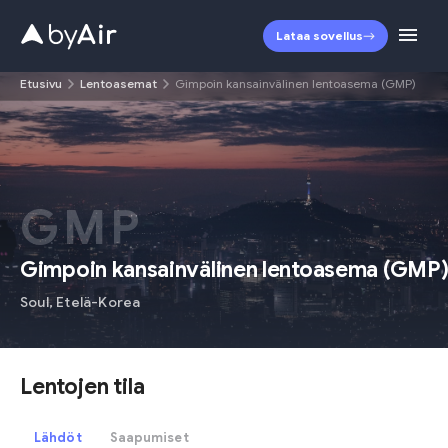
Lataa sovellus
Etusivu
Lentoasemat
Gimpoin kansainvälinen lentoasema (GMP)
GMP
Gimpoin kansainvälinen lentoasema
(
GMP
Soul
,
Etelä-Korea
Lentojen tila
Lähdöt
Saapumiset