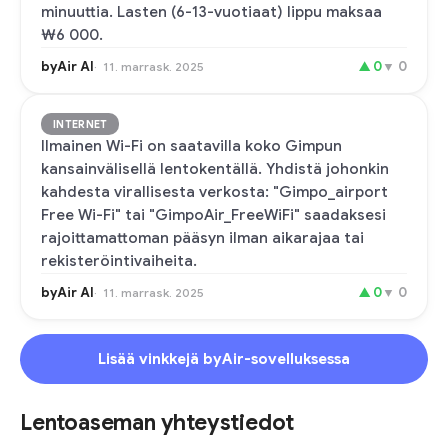
minuuttia. Lasten (6-13-vuotiaat) lippu maksaa
₩6 000.
byAir AI
▲
0
▼
0
11. marrask. 2025
INTERNET
Ilmainen Wi-Fi on saatavilla koko Gimpun
kansainvälisellä lentokentällä. Yhdistä johonkin
kahdesta virallisesta verkosta: "Gimpo_airport
Free Wi-Fi" tai "GimpoAir_FreeWiFi" saadaksesi
rajoittamattoman pääsyn ilman aikarajaa tai
rekisteröintivaiheita.
byAir AI
▲
0
▼
0
11. marrask. 2025
Lisää vinkkejä byAir-sovelluksessa
Lentoaseman yhteystiedot