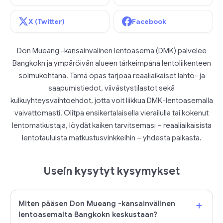
X (Twitter)
Facebook
Don Mueang -kansainvälinen lentoasema (DMK) palvelee
Bangkokn ja ympäröivän alueen tärkeimpänä lentoliikenteen
solmukohtana. Tämä opas tarjoaa reaaliaikaiset lähtö- ja
saapumistiedot, viivästystilastot sekä
kulkuyhteysvaihtoehdot, jotta voit liikkua DMK-lentoasemalla
vaivattomasti. Olitpa ensikertalaisella vierailulla tai kokenut
lentomatkustaja, löydät kaiken tarvitsemasi – reaaliaikaisista
lentotauluista matkustusvinkkeihin – yhdestä paikasta.
Usein kysytyt kysymykset
+
Miten pääsen Don Mueang -kansainvälinen
lentoasemalta Bangkokn keskustaan?