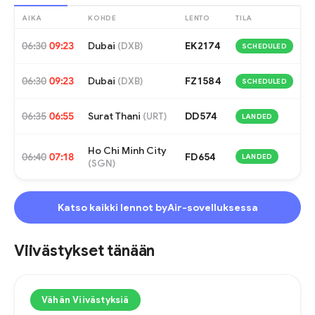
AIKA
KOHDE
LENTO
TILA
06:30
09:23
Dubai
EK2174
(
DXB
)
SCHEDULED
06:30
09:23
Dubai
FZ1584
(
DXB
)
SCHEDULED
06:35
06:55
Surat Thani
DD574
(
URT
)
LANDED
Ho Chi Minh City
06:40
07:18
FD654
LANDED
(
SGN
)
Katso kaikki lennot byAir-sovelluksessa
Viivästykset tänään
Vähän Viivästyksiä