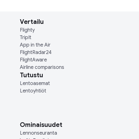
Vertailu
Flighty
TripIt
App in the Air
FlightRadar24
FlightAware
Airline comparisons
Tutustu
Lentoasemat
Lentoyhtiöt
Ominaisuudet
Lennonseuranta