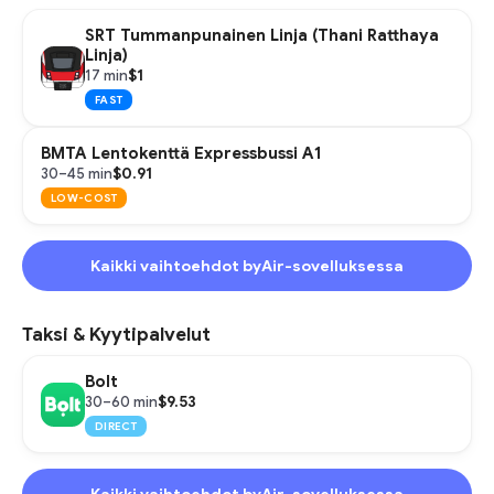
SRT Tummanpunainen Linja (Thani Ratthaya
Linja)
$1
17 min
FAST
BMTA Lentokenttä Expressbussi A1
$0.91
30–45 min
LOW-COST
Kaikki vaihtoehdot byAir-sovelluksessa
Taksi & Kyytipalvelut
Bolt
$9.53
30–60 min
DIRECT