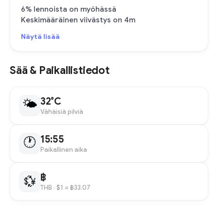
6% lennoista on myöhässä
Keskimääräinen viivästys on 4m
Näytä lisää
Sää & Paikallistiedot
32°C
🌤
Vähäisiä pilviä
15:55
🕐
Paikallinen aika
฿
💱
THB
· $1 = ฿33.07