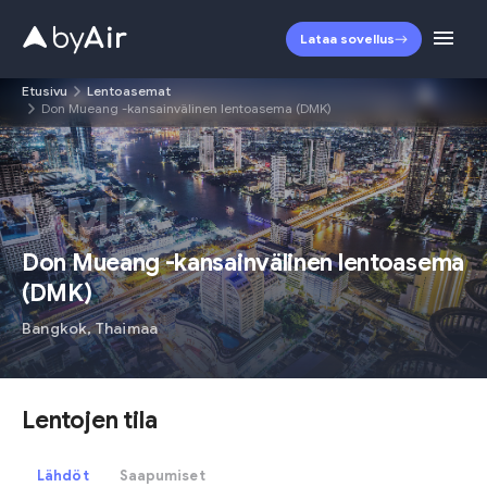
Lataa sovellus
Etusivu
Lentoasemat
Don Mueang -kansainvälinen lentoasema (DMK)
DMK
Don Mueang -kansainvälinen lentoasema
(
DMK
)
Bangkok
,
Thaimaa
Lentojen tila
Lähdöt
Saapumiset