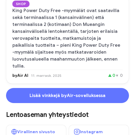
SHOP
King Power Duty Free -myymälät ovat saatavilla
sekä terminaalissa 1 (kansainvälinen) että
terminaalissa 2 (kotimaan) Don Mueangin
kansainvälisellä lentokentällä, tarjoten erilaisia
verovapaita tuotteita, matkamuistoja ja
paikallisia tuotteita – pieni King Power Duty Free
-myymälä sijaitsee myös matkatavaroiden
luovutusalueella maahanmuuton jälkeen, ennen
tullia.
byAir AI
▲
0
▼
0
11. marrask. 2025
Lisää vinkkejä byAir-sovelluksessa
Lentoaseman yhteystiedot
Virallinen sivusto
Instagram