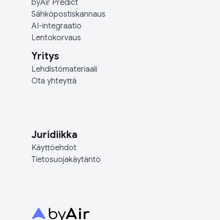
byAir Predict
Sähköpostiskannaus
AI-integraatio
Lentokorvaus
Yritys
Lehdistömateriaali
Ota yhteyttä
Juridiikka
Käyttöehdot
Tietosuojakäytäntö