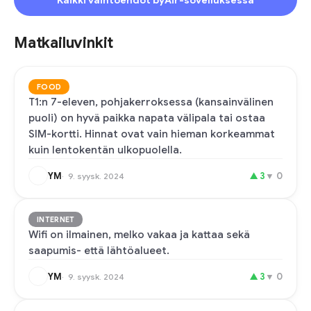
Kaikki vaihtoehdot byAir-sovelluksessa
Matkailuvinkit
FOOD
T1:n 7-eleven, pohjakerroksessa (kansainvälinen
puoli) on hyvä paikka napata välipala tai ostaa
SIM-kortti. Hinnat ovat vain hieman korkeammat
kuin lentokentän ulkopuolella.
YM
▲
3
▼
0
9. syysk. 2024
INTERNET
Wifi on ilmainen, melko vakaa ja kattaa sekä
saapumis- että lähtöalueet.
YM
▲
3
▼
0
9. syysk. 2024